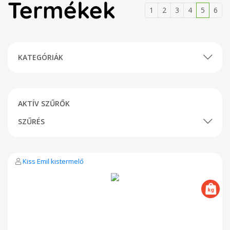
Termékek
1
2
3
4
5
6
KATEGÓRIÁK
AKTÍV SZŰRŐK
SZŰRÉS
Kiss Emil kistermelő