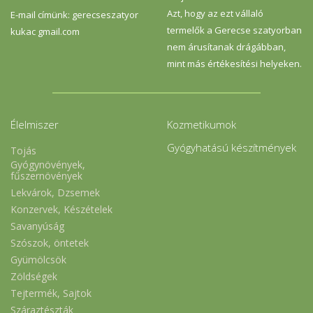
Azt, hogy az ezt vállaló
E-mail címünk: gerecseszatyor
termelők a Gerecse szatyorban
kukac gmail.com
nem árusítanak drágábban,
mint más értékesítési helyeken.
Élelmiszer
Kozmetikumok
Gyógyhatású készítmények
Tojás
Gyógynövények,
fűszernövények
Lekvárok, Dzsemek
Konzervek, Készételek
Savanyúság
Szószok, öntetek
Gyümölcsök
Zöldségek
Tejtermék, Sajtok
Száraztészták