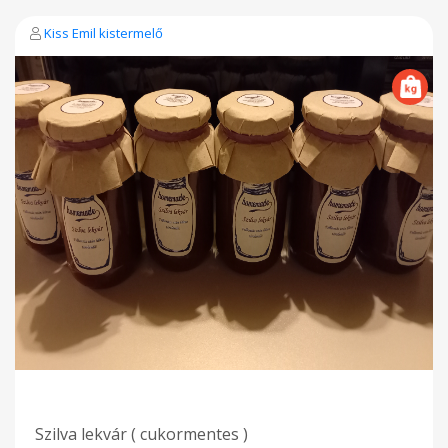
Kiss Emil kistermelő
Szilva lekvár ( cukormentes )