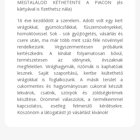
MEGTALÁLOD KÉTHETENTE A PIACON (és
kártyával is fizethetsz nála)
16 éve kezdődött a szerelem.. Adott volt egy kert
virágokkal, gyümölcsfákkal, fűszernövényekkel,
homoktövissel. Sok - sok gyűjtögetés, vásárlás és
csere után, ma már több mint száz-féle növénnyel
rendelkezünk. Vegyszermentesen próbálunk
kertészkedni. A kínálat folyamatosan bővül,
természetesen az idénynek, évszaknak
megfelelően. Virághagymák, rizómák is kaphatóak
lesznek. Saját szaporítású, kertbe kiültethető
virágokkal is foglalkozunk. A másik terület a
cukormentes és hagyományosan cukorral készült
lekvárok, csatnik, szörpök és zöldségkrémek
készítése. Örömmel válaszolok, a termékeimmel
kapcsolatos, esetleg felmerülő kérdésekre.
Köszönöm a látogatást! Jó vásárlást kívánok!