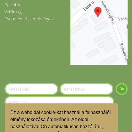
Palánták
Vetőmag
Cserepes fűszernövények
Ez a weboldal cookie-kat használ a felhasználói
Szeretnék feliratkozni a hírlevélre.
élmény fokozása érdekében. Az oldal
használatával Ön automatikusan hozzájárul,
© Gerecse Szatyor Közösség 2023