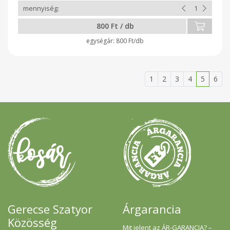
800 Ft / db
800 Ft/db
1
2
3
4
5
6
Gerecse Szatyor
Árgarancia
Közösség
Mit jelent az ÁR-GARANCIA? –