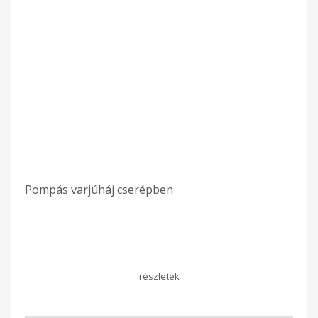
Pompás varjúháj cserépben