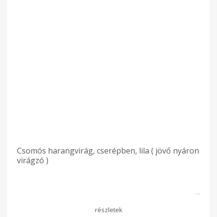
Csomós harangvirág, cserépben, lila ( jövő nyáron
virágzó )