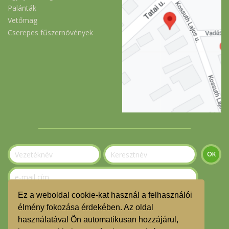
Palánták
Vetőmag
Cserepes fűszernövények
Ez a weboldal cookie-kat használ a felhasználói
Szeretnék feliratkozni a hírlevélre.
élmény fokozása érdekében. Az oldal
használatával Ön automatikusan hozzájárul,
© Gerecse Szatyor Közösség 2023