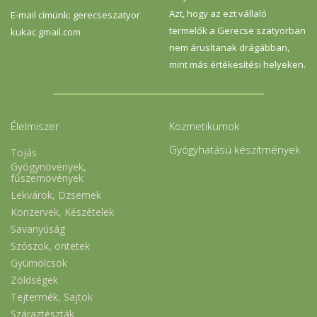
Azt, hogy az ezt vállaló
E-mail címünk: gerecseszatyor
termelők a Gerecse szatyorban
kukac gmail.com
nem árusítanak drágábban,
mint más értékesítési helyeken.
Élelmiszer
Kozmetikumok
Gyógyhatású készítmények
Tojás
Gyógynövények,
fűszernövények
Lekvárok, Dzsemek
Konzervek, Készételek
Savanyúság
Szószok, öntetek
Gyümölcsök
Zöldségek
Tejtermék, Sajtok
Száraztészták