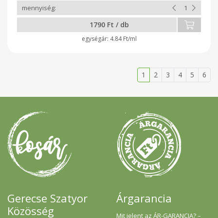
1790 Ft / db
4.84 Ft/ml
1
2
3
4
5
6
Gerecse Szatyor
Árgarancia
Közösség
Mit jelent az ÁR-GARANCIA? –