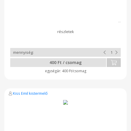
400 Ft / csomag
400 Ft/csomag
Kiss Emil kistermelő