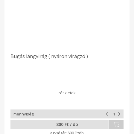
Bugás lángvirág ( nyáron virágzó )
800 Ft / db
800 Ft/db