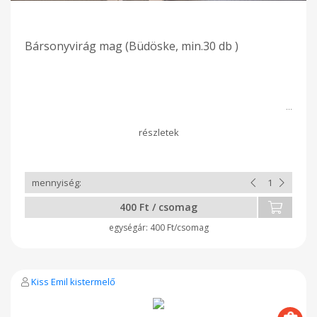
Bársonyvirág mag (Büdöske, min.30 db )
400 Ft / csomag
400 Ft/csomag
Kiss Emil kistermelő