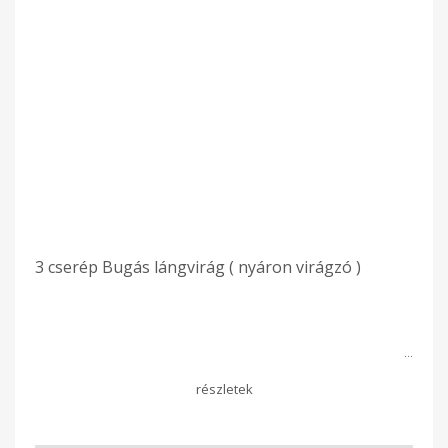
3 cserép Bugás lángvirág ( nyáron virágzó )