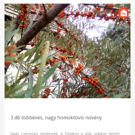
3 db többéves, nagy homoktövis növény
Nagy cserepes növények. A fotókon a már sokéve termő