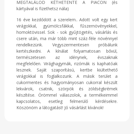
MEGTALÁLOD KÉTHETENTE A PIACON (és
kártyával is fizethetsz nála)
16 éve kezdődött a szerelem.. Adott volt egy kert
virágokkal, gyümölcsfákkal, fűszernövényekkel,
homoktövissel. Sok - sok gyűjtögetés, vásárlás és
csere után, ma már több mint száz-féle növénnyel
rendelkezünk. Vegyszermentesen próbálunk
kertészkedni. A kínálat folyamatosan bővül,
természetesen az idénynek, évszaknak
megfelelően. Virághagymák, rizómák is kaphatóak
lesznek. Saját szaporítású, kertbe kiültethető
virágokkal is foglalkozunk. A másik terület a
cukormentes és hagyományosan cukorral készült
lekvárok, csatnik, szörpök és zöldségkrémek
készítése. Örömmel válaszolok, a termékeimmel
kapcsolatos, esetleg felmerülő kérdésekre.
Köszönöm a látogatást! Jó vásárlást kívánok!