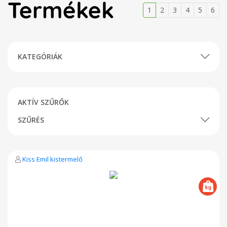
Termékek
1
2
3
4
5
6
KATEGÓRIÁK
AKTÍV SZŰRŐK
SZŰRÉS
Kiss Emil kistermelő