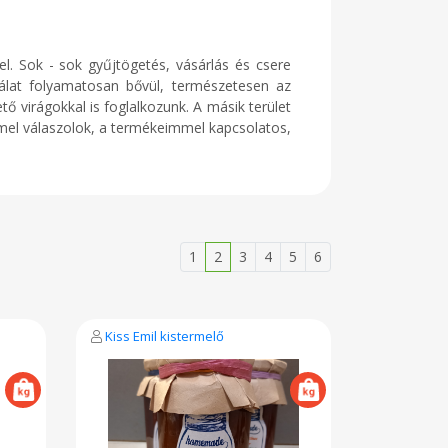
l. Sok - sok gyűjtögetés, vásárlás és csere
álat folyamatosan bővül, természetesen az
ő virágokkal is foglalkozunk. A másik terület
mel válaszolok, a termékeimmel kapcsolatos,
1
2
3
4
5
6
Kiss Emil kistermelő