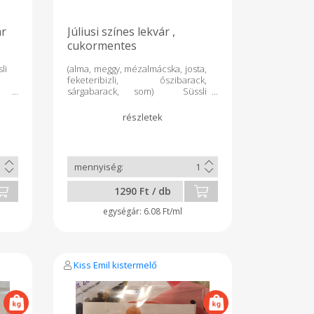
ár
Júliusi színes lekvár ,
cukormentes
li
(alma, meggy, mézalmácska, josta,
feketeribizli, őszibarack,
sárgabarack, som) Süssli
édesítőszerrel készült.
1290 Ft / db
6.08 Ft/ml
Kiss Emil kistermelő