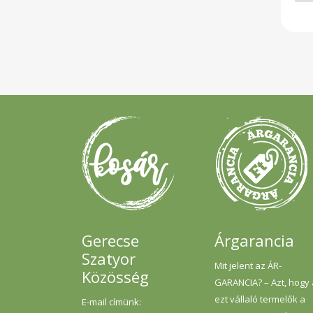
Gerecse
Árgarancia
Szatyor
Mit jelent az ÁR-
Közösség
GARANCIA? – Azt, hogy
ezt vállaló termelők a
E-mail címünk: