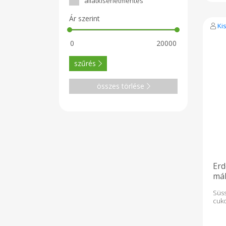
állatkísérletmentes
Ár szerint
Ki
szűrés
összes törlése
Erd
mál
)
Süs
cuk