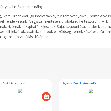
ával is fizethetsz nála)
gy kert virágokkal, gyümölcsfákkal, fűszernövényekkel, homoktövisse
el rendelkezünk. Vegyszermentesen próbálunk kertészkedni. A kín
k, rizómák is kaphatóak lesznek. Saját szaporítású, kertbe kiültethet
szült lekvárok, csatnik, szörpök és zöldségkrémek készítése. Öröm
ogatást! Jó vásárlást kívánok!
ss Emil kistermelő
Kiss Emil kistermelő