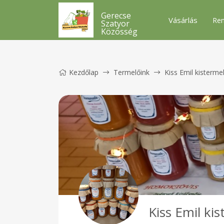
Gerecse
Vásárlás
Ren
Szatyor
Közösség
Kezdőlap
Termelőink
Kiss Emil kisterme
Kiss Emil ki