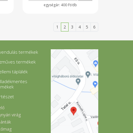
400 Ft/db
1
2
3
4
5
6
vendulás termékek
zműves termékek
ellemi táplálék
lladékmentes
rmékek
rtészet
elő
ynyári virág
lánták
tőmag