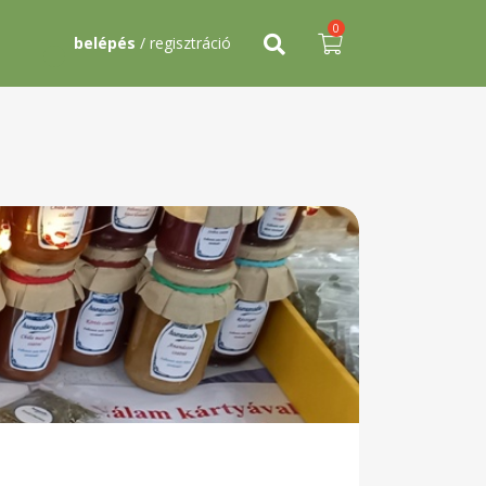
0
belépés
/ regisztráció