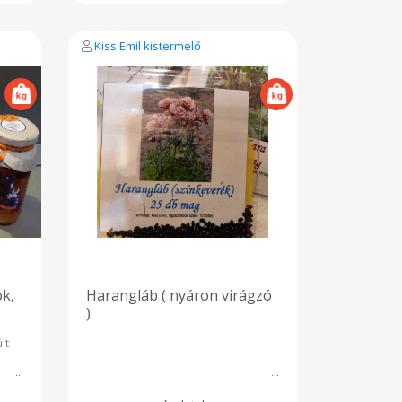
Kiss Emil kistermelő
ök,
Harangláb ( nyáron virágzó
)
lt