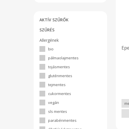
AKTÍV SZŰRŐK
SZŰRÉS
Allergének
Epe
bio
pálmaolajmentes
tojásmentes
gluténmentes
tejmentes
cukormentes
vegán
sls mentes
parabénmentes