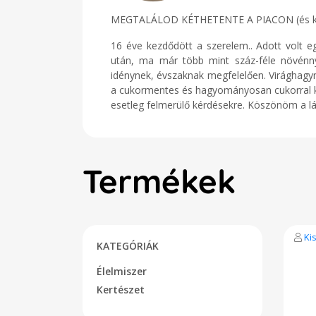
MEGTALÁLOD KÉTHETENTE A PIACON (és kárty
16 éve kezdődött a szerelem.. Adott volt e
után, ma már több mint száz-féle növénny
idénynek, évszaknak megfelelően. Virághagymá
a cukormentes és hagyományosan cukorral ké
esetleg felmerülő kérdésekre. Köszönöm a lát
Termékek
Ki
KATEGÓRIÁK
Élelmiszer
Kertészet