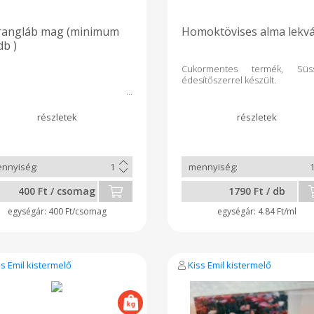
rangláb mag (minimum
Homoktövises alma lekv
db )
Cukormentes termék, Süss
édesítőszerrel készült.
400 Ft / csomag
1790 Ft / db
400 Ft/csomag
4.84 Ft/ml
ss Emil kistermelő
Kiss Emil kistermelő