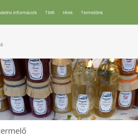
delési információk
TMR
Hírek
Termelőink
lő
stermelő