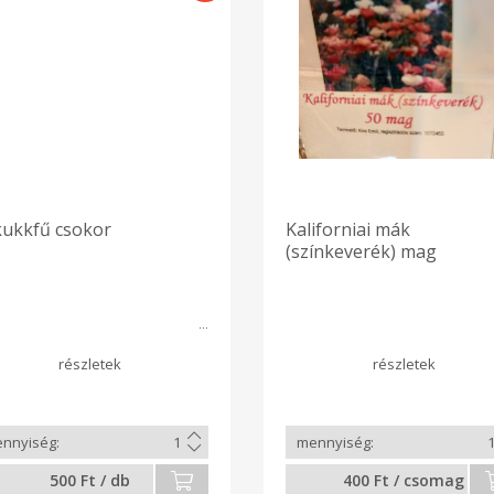
ukkfű csokor
Kaliforniai mák
(színkeverék) mag
(minimum 50 db)
500 Ft / db
400 Ft / csomag