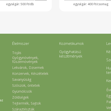
500 Ft/db
400 Ft/csomag
Élelmiszer
Kozmetikumok
Le
Gyógyhatású
Ké
Tojás
készítmények
Gyógynövények,
Sz
fűszernövények
Lekvárok, Dzsemek
Hu
te
Konzervek, Készételek
Savanyúság
Ke
Szószok, öntetek
Év
Gyümölcsök
Eg
Zöldségek
 az
Pa
Tejtermék, Sajtok
Ve
Száraztészták