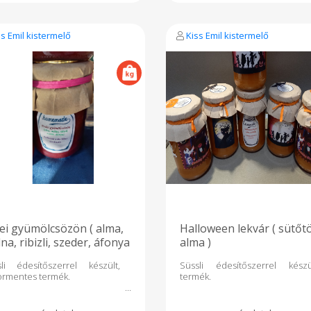
ss Emil kistermelő
Kiss Emil kistermelő
ei gyümölcsözön ( alma,
Halloween lekvár ( sütőt
na, ribizli, szeder, áfonya
alma )
sli édesítőszerrel készült,
Süssli édesítőszerrel készü
ormentes termék.
termék.