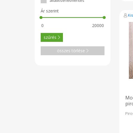
állatkísérletmentes
Ár szerint
Ki
szűrés
összes törlése
Moc
pir
Piro