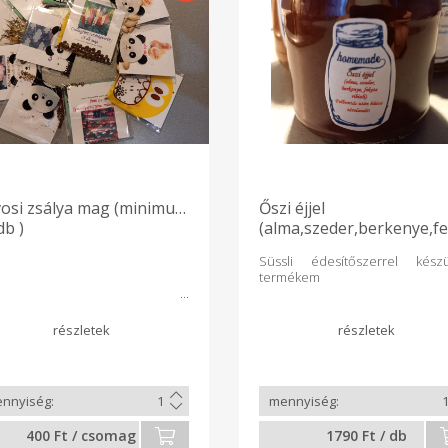
osi zsálya mag (minimum
Őszi éjjel
db )
(alma,szeder,berkenye,f
ribizli)Cukormentes
Süssli édesítőszerrel készü
termékem
400 Ft / csomag
1790 Ft / db