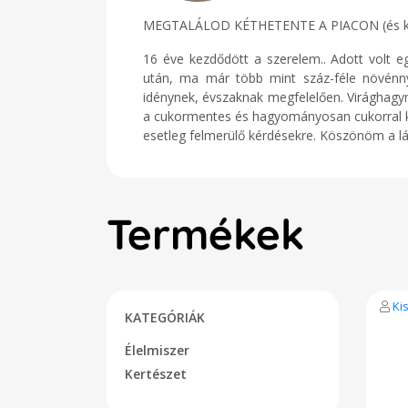
MEGTALÁLOD KÉTHETENTE A PIACON (és kárty
16 éve kezdődött a szerelem.. Adott volt e
után, ma már több mint száz-féle növénny
idénynek, évszaknak megfelelően. Virághagymá
a cukormentes és hagyományosan cukorral ké
esetleg felmerülő kérdésekre. Köszönöm a lát
Termékek
Ki
KATEGÓRIÁK
Élelmiszer
Kertészet