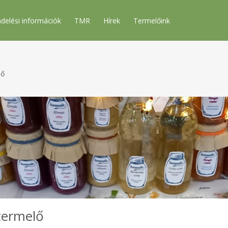
delési információk
TMR
Hírek
Termelőink
lő
stermelő