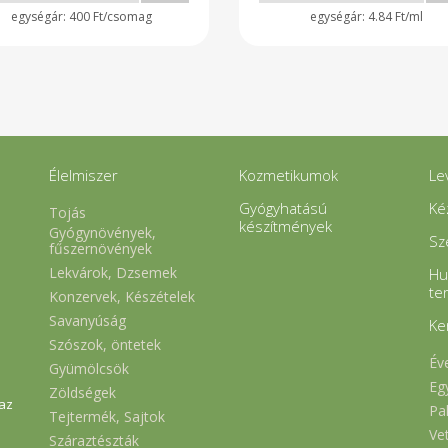
400 Ft/csomag
4.84 Ft/ml
Élelmiszer
Kozmetikumok
Le
Gyógyhatású
Ké
Tojás
készítmények
Gyógynövények,
Sz
fűszernövények
Lekvárok, Dzsemek
Hu
te
Konzervek, Készételek
Savanyúság
Ke
Szószok, öntetek
Év
Gyümölcsök
Eg
Zöldségek
 az
Pa
Tejtermék, Sajtok
Ve
Száraztészták