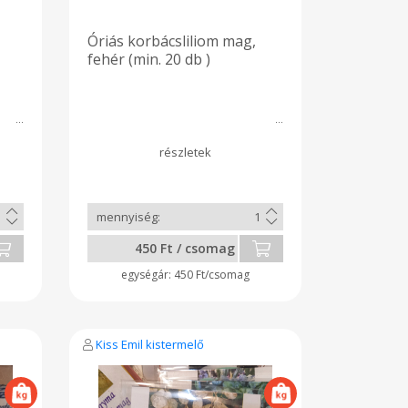
Óriás korbácsliliom mag,
fehér (min. 20 db )
450 Ft / csomag
450 Ft/csomag
Kiss Emil kistermelő