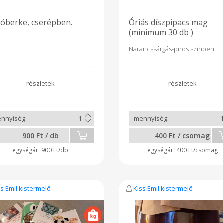
óberke, cserépben.
Óriás díszpipacs mag
(minimum 30 db )
Narancssárgás-piros színben
900 Ft / db
400 Ft / csomag
900 Ft/db
400 Ft/csomag
ss Emil kistermelő
Kiss Emil kistermelő