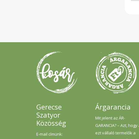
Gerecse
Árgarancia
Szatyor
Mit jelent az ÁR-
Közösség
GARANCIA? – Azt, hogy
ezt vállaló termelők a
E-mail címünk: