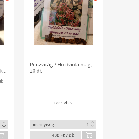
Pénzvirág / Holdviola mag,
ekete
20 db
lt
400 Ft / db