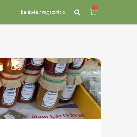
0
belépés
/ regisztráció