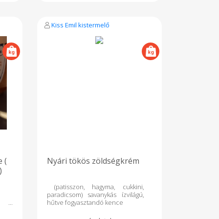
Kiss Emil kistermelő
 (
Nyári tökös zöldségkrém
)
(patisszon, hagyma, cukkini,
paradicsom) savanykás ízvilágú,
hűtve fogyasztandó kence