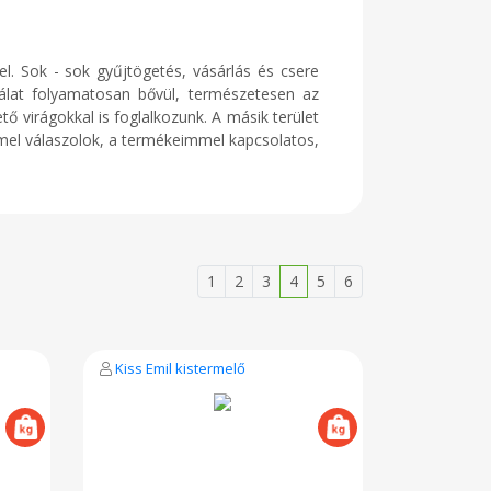
l. Sok - sok gyűjtögetés, vásárlás és csere
álat folyamatosan bővül, természetesen az
ő virágokkal is foglalkozunk. A másik terület
mel válaszolok, a termékeimmel kapcsolatos,
1
2
3
4
5
6
Kiss Emil kistermelő