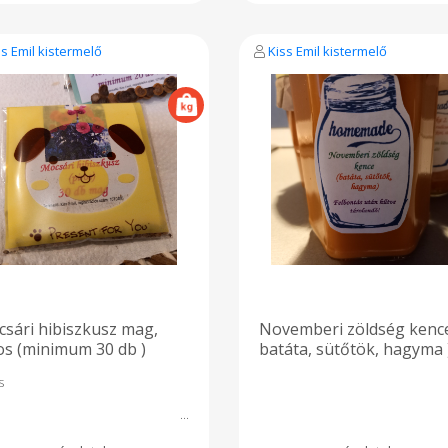
ss Emil kistermelő
Kiss Emil kistermelő
sári hibiszkusz mag,
Novemberi zöldség kence
os (minimum 30 db )
batáta, sütőtök, hagyma 
s