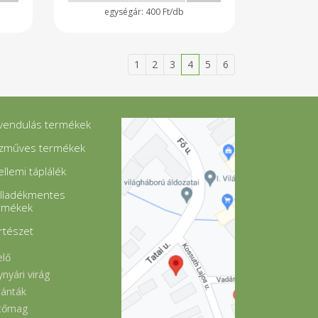
400 Ft/db
1
2
3
4
5
6
vendulás termékek
zműves termékek
ellemi táplálék
lladékmentes
rmékek
rtészet
elő
ynyári virág
lánták
tőmag