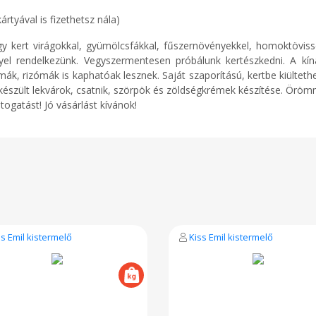
ával is fizethetsz nála)
gy kert virágokkal, gyümölcsfákkal, fűszernövényekkel, homoktövisse
el rendelkezünk. Vegyszermentesen próbálunk kertészkedni. A kín
k, rizómák is kaphatóak lesznek. Saját szaporítású, kertbe kiültethet
szült lekvárok, csatnik, szörpök és zöldségkrémek készítése. Öröm
ogatást! Jó vásárlást kívánok!
ss Emil kistermelő
Kiss Emil kistermelő