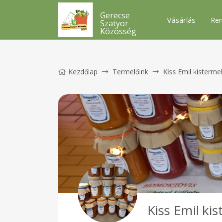
Gerecse
Vásárlás
Ren
Szatyor
Közösség
Kezdőlap
Termelőink
Kiss Emil kisterme
Kiss Emil ki