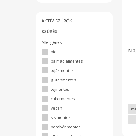
AKTÍV SZŰRŐK
SZŰRÉS
Allergének
Mag
bio
pálmaolajmentes
tojásmentes
gluténmentes
tejmentes
cukormentes
vegán
sls mentes
parabénmentes