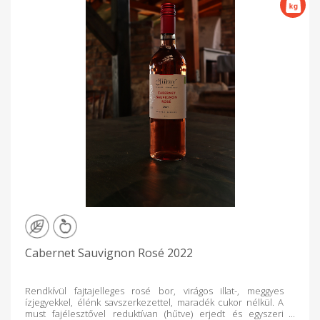
Cabernet Sauvignon Rosé 2022
Rendkívül fajtajelleges rosé bor, virágos illat-, meggyes
ízjegyekkel, élénk savszerkezettel, maradék cukor nélkül. A
must fajélesztővel reduktívan (hűtve) erjedt és egyszeri