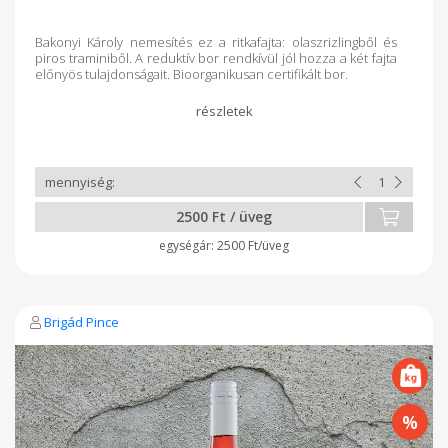
Bakonyi Károly nemesítés ez a ritkafajta: olaszrizlingből és
piros traminiből. A reduktív bor rendkívül jól hozza a két fajta
előnyös tulajdonságait. Bioorganikusan certifikált bor.
2500 Ft / üveg
2500 Ft/üveg
Brigád Pince