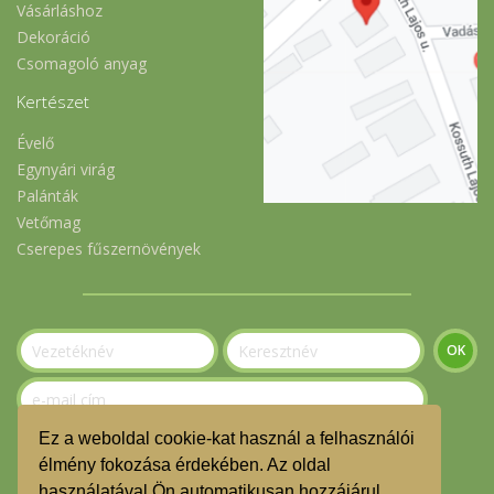
Vásárláshoz
Dekoráció
Csomagoló anyag
Kertészet
Évelő
Egynyári virág
Palánták
Vetőmag
Cserepes fűszernövények
Ez a weboldal cookie-kat használ a felhasználói
Szeretnék feliratkozni a hírlevélre.
élmény fokozása érdekében. Az oldal
használatával Ön automatikusan hozzájárul,