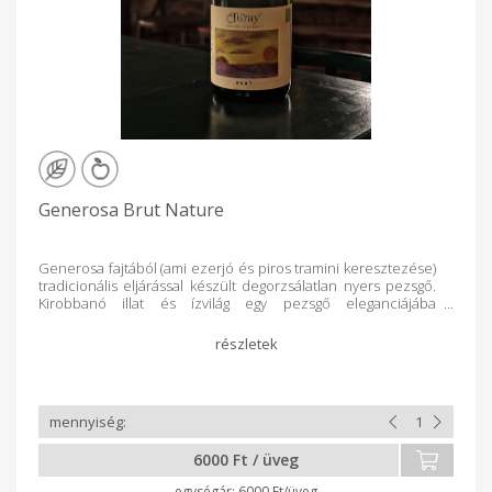
Generosa Brut Nature
Generosa fajtából (ami ezerjó és piros tramini keresztezése)
tradicionális eljárással készült degorzsálatlan nyers pezsgő.
Kirobbanó illat és ízvilág egy pezsgő eleganciájába
zárva. Bioorganikusan certifikált pezsgő.
6000 Ft / üveg
6000 Ft/üveg