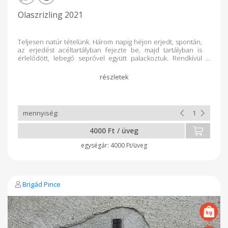
Olaszrizling 2021
Teljesen natúr tételünk. Három napig héjon erjedt, spontán,
az erjedést acéltartályban fejezte be, majd tartályban is
érlelődött, lebegő seprővel együtt palackoztuk. Rendkívül
elegáns oldalát mutatja a fajtának. Szűretlen, derítetlen natúr
bor. Bioorganikusan certifikált bor.
4000 Ft / üveg
4000 Ft/üveg
Brigád Pince