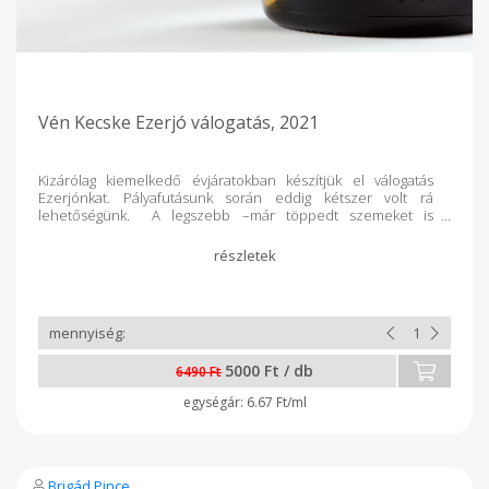
Vén Kecske Ezerjó válogatás, 2021
Kizárólag kiemelkedő évjáratokban készítjük el válogatás
Ezerjónkat. Pályafutásunk során eddig kétszer volt rá
lehetőségünk. A legszebb –már töppedt szemeket is
tartalmazó- fürtöket október legvégén szüreteltük. A 24 órás
áztatást és kíméletes préselést követően a mustot
negyedtöltésű 400l- es hordóba fejtettük. A december végéig
tartó lassú, de egyenletes erjedést a szőlő saját élesztői
végezték, amit 10 hónapos finomseprős érlelés követett.
5000 Ft / db
6490 Ft
6.67 Ft/ml
Brigád Pince