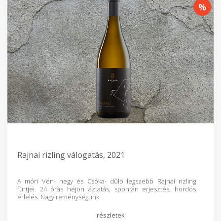
Rajnai rizling válogatás, 2021
A móri Vén- hegy és Csóka- dűlő legszebb Rajnai rizling
fürtjei. 24 órás héjon áztatás, spontán erjesztés, hordós
érlelés. Nagy reménységünk.