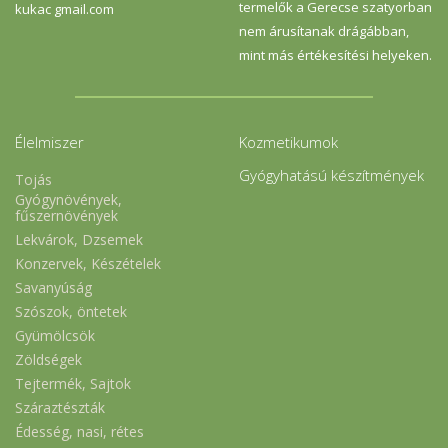
termelők a Gerecse szatyorban
kukac gmail.com
nem árusítanak drágábban,
mint más értékesítési helyeken.
Élelmiszer
Kozmetikumok
Gyógyhatású készítmények
Tojás
Gyógynövények,
fűszernövények
Lekvárok, Dzsemek
Konzervek, Készételek
Savanyúság
Szószok, öntetek
Gyümölcsök
Zöldségek
Tejtermék, Sajtok
Száraztészták
Édesség, nasi, rétes