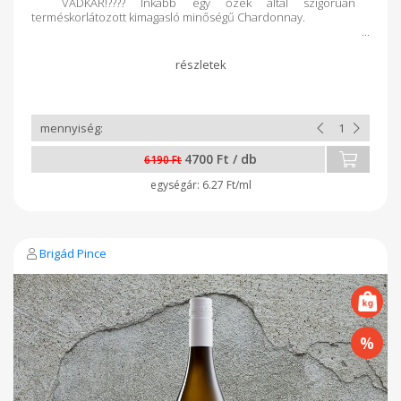
VADKÁR!???? Inkább egy őzek által szigorúan
terméskorlátozott kimagasló minőségű Chardonnay.
4700 Ft / db
6190 Ft
6.27 Ft/ml
Brigád Pince