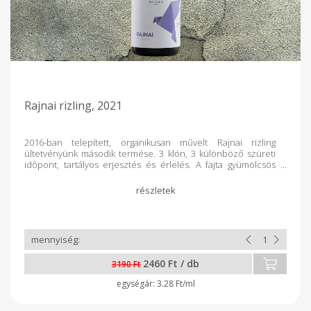
Rajnai rizling, 2021
2016-ban telepített, organikusan művelt Rajnai rizling
ültetvényünk második termése. 3 klón, 3 különböző szüreti
időpont, tartályos erjesztés és érlelés. A fajta gyümölcsös
oldala friss citrusos jegyekkel, vibráló savakkal.
2460 Ft / db
3190 Ft
3.28 Ft/ml