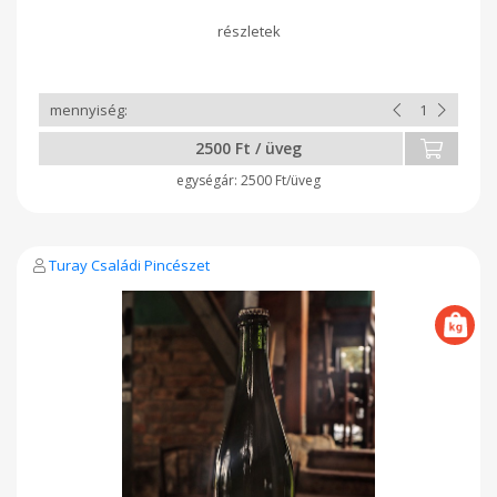
szűrést kapott. Nyáron, jól behűtve, akár borkoktélként is
fogyaszthatjuk. Bioorganikusan certifikált bor.
2500 Ft / üveg
2500 Ft/üveg
Turay Családi Pincészet