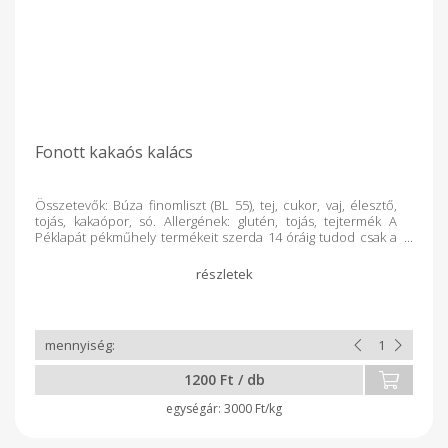
Fonott kakaós kalács
Összetevők: Búza finomliszt (BL 55), tej, cukor, vaj, élesztő,
tojás, kakaópor, só. Allergének: glutén, tojás, tejtermék A
Péklapát pékműhely termékeit szerda 14 óráig tudod csak a
kosaradba tenni.
1200 Ft / db
3000 Ft/kg