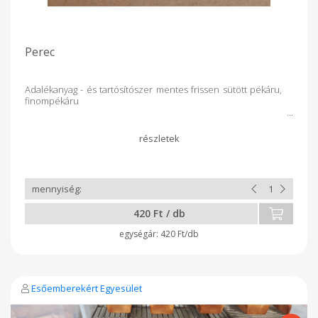
Perec
Adalékanyag - és tartósítószer mentes frissen sütött pékáru,
finompékáru
420 Ft / db
420 Ft/db
Esőemberekért Egyesület