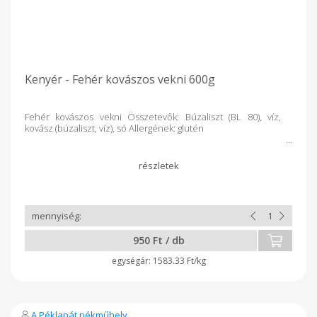
Kenyér - Fehér kovászos vekni 600g
Fehér kovászos vekni Összetevők: Búzaliszt (BL 80), víz,
kovász (búzaliszt, víz), só Allergének: glutén
950 Ft / db
1583.33 Ft/kg
A Péklapát pékműhely