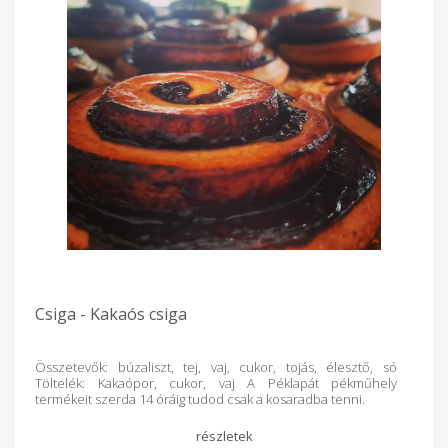
Csiga - Kakaós csiga
Összetevők: búzaliszt, tej, vaj, cukor, tojás, élesztő, só
Töltelék: Kakaópor, cukor, vaj A Péklapát pékműhely
termékeit szerda 14 óráig tudod csak a kosaradba tenni.