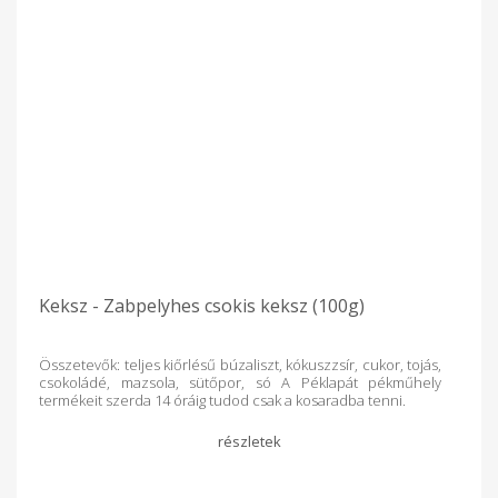
Keksz - Zabpelyhes csokis keksz (100g)
Összetevők: teljes kiőrlésű búzaliszt, kókuszzsír, cukor, tojás,
csokoládé, mazsola, sütőpor, só A Péklapát pékműhely
termékeit szerda 14 óráig tudod csak a kosaradba tenni.