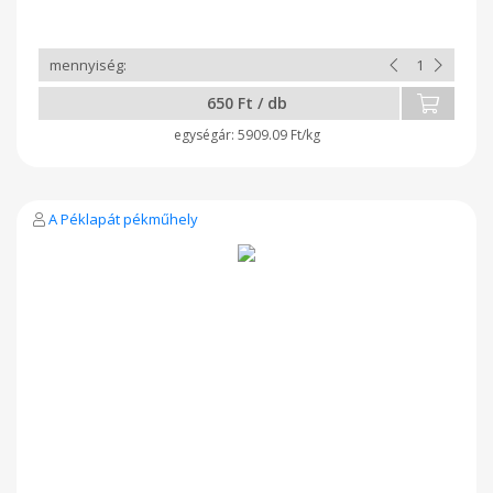
650 Ft / db
5909.09 Ft/kg
A Péklapát pékműhely