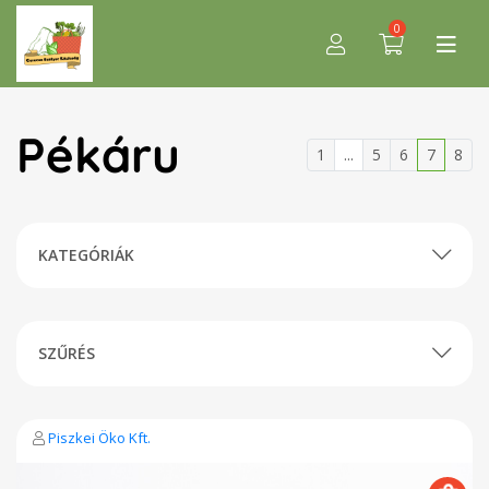
0
Pékáru
1
...
5
6
7
8
KATEGÓRIÁK
SZŰRÉS
Piszkei Öko Kft.