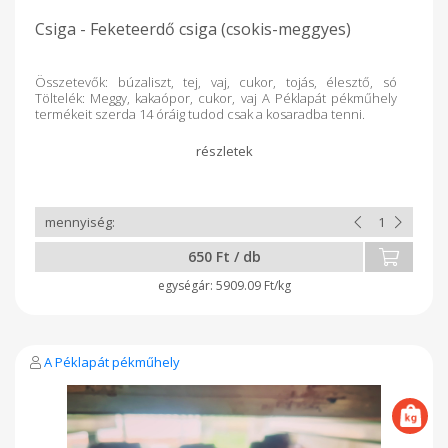
Csiga - Feketeerdő csiga (csokis-meggyes)
Összetevők: búzaliszt, tej, vaj, cukor, tojás, élesztő, só
Töltelék: Meggy, kakaópor, cukor, vaj A Péklapát pékműhely
termékeit szerda 14 óráig tudod csak a kosaradba tenni.
650 Ft / db
5909.09 Ft/kg
A Péklapát pékműhely