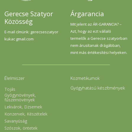
Gerecse Szatyor
Árgarancia
Közösség
Mit jelent az ÁR-GARANCIA? –
Azt, hogy az ezt vállaló
E-mail címünk: gerecseszatyor
termelők a Gerecse szatyorban
kukac gmail.com
nem árusítanak drágábban,
mint más értékesítési helyeken.
Élelmiszer
Kozmetikumok
Gyógyhatású készítmények
Tojás
Gyógynövények,
fűszernövények
Lekvárok, Dzsemek
Konzervek, Készételek
Savanyúság
Szószok, öntetek