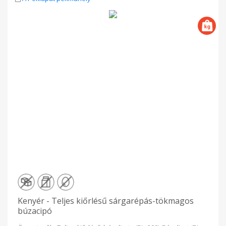
Kenyér - Teljes kiőrlésű sárgarépás-tökmagos
búzacipó