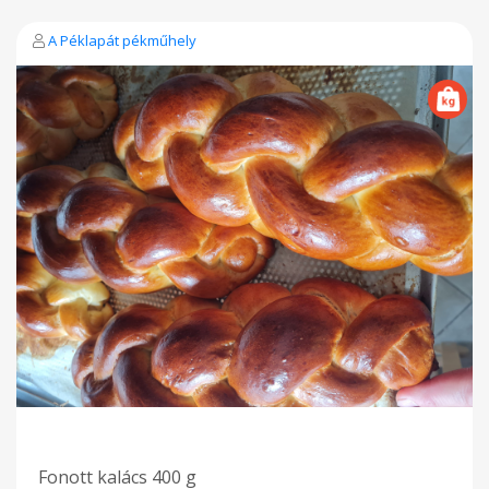
A Péklapát pékműhely
Fonott kalács 400 g