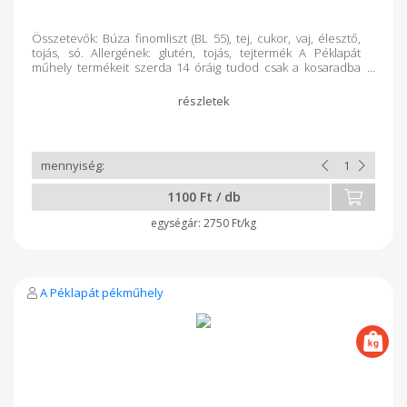
Összetevők: Búza finomliszt (BL 55), tej, cukor, vaj, élesztő,
tojás, só. Allergének: glutén, tojás, tejtermék A Péklapát
műhely termékeit szerda 14 óráig tudod csak a kosaradba
tenni.
1100 Ft / db
2750 Ft/kg
A Péklapát pékműhely