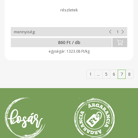
860 Ft / db
1323.08 Ft/kg
1
...
5
6
7
8