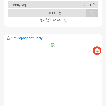
650 Ft / g
6500 Ft/kg
A Péklapát pékműhely