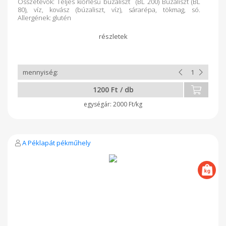
Összetevők: Teljes kiőrlésű búzaliszt (BL 200) Búzaliszt (BL
80), víz, kovász (búzaliszt, víz), sárarépa, tökmag, só.
Allergének: glutén
1200 Ft / db
2000 Ft/kg
A Péklapát pékműhely