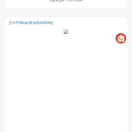
A Péklapát pékműhely