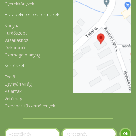
Gyerekkönyvek
Hulladékmentes termékek
Konyha
Fürdőszoba
Vásárláshoz
Dekoráció
Csomagoló anyag
Kertészet
Évelő
Egynyári virág
Palánták
Vetőmag
Cserepes fűszernövények