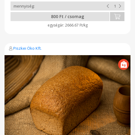
csomagológázok: CO2 gáz keveréke. A*-gal jelölt összetevők
ellenőrzött ökológiai gazdálkodásból származnak. 100g
Termék átlagos tápértéke: Energia 113KJ / 264Kcal Zsír 3,8g
800 Ft / csomag
Amelyből telített zsírsavak 1,4g Szénhidrát 45g Ebből cukrok
3,2g Rost 5,8g Fehérje 9,8g Só 1,7g
2666.67 Ft/kg
Piszkei Öko Kft.