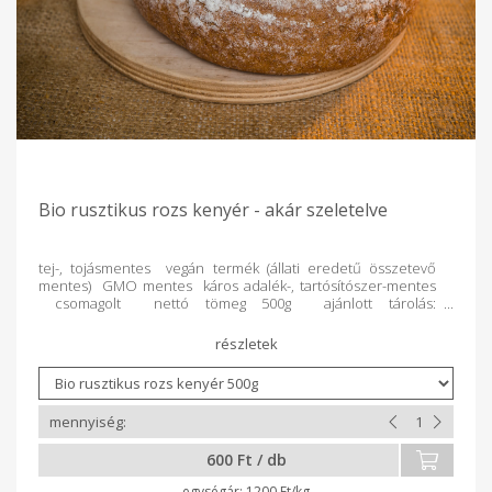
Bio rusztikus rozs kenyér - akár szeletelve
tej-, tojásmentes vegán termék (állati eredetű összetevő
mentes) GMO mentes káros adalék-, tartósítószer-mentes
csomagolt nettó tömeg 500g ajánlott tárolás:
szobahőmérsékleten 5 napig, fagyasztva -18 C-on akár 6
hónapig Összetevők: teljesőrlésű rozsliszt*, világos
búzaliszt*, világos rozsliszt*, víz, élesztős kovász (teljesőrlésű
rozsliszt*, víz, élesztő) víz, só, aszkorbinsav. A*-gal jelölt
összetevők ellenőrzött ökológiai gazdálkodásból
származnak. 100g Termék átlagos tápértéke: Energia 911,4
kJ/215,6kcal Zsír 1,1g Amelyből telített zsírsavak 0,2g
Szénhidrát 41g Ebből cukrok 0,8g Rost 6,9g Fehérje 6,8g Só
600 Ft / db
0,8g Fogyaszd olyan szeretettel, ahogyan mi készítettük!
1200 Ft/kg