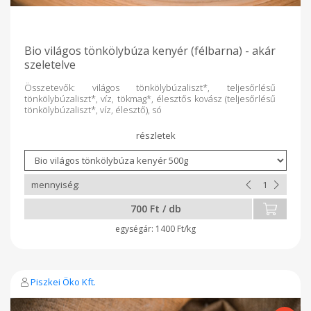
Bio világos tönkölybúza kenyér (félbarna) - akár
szeletelve
Összetevők: világos tönkölybúzaliszt*, teljesőrlésű
tönkölybúzaliszt*, víz, tökmag*, élesztős kovász (teljesőrlésű
tönkölybúzaliszt*, víz, élesztő), só
700 Ft / db
1400 Ft/kg
Piszkei Öko Kft.