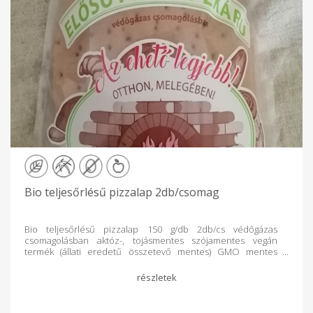
Bio teljesőrlésű pizzalap 2db/csomag
Bio teljesőrlésű pizzalap 150 g/db 2db/cs védőgázas
csomagolásban aktóz-, tojásmentes szójamentes vegán
termék (állati eredetű összetevő mentes) GMO mentes
adalék-, tartósítószer mentes védőgázas csomagolásban
2db/csomag, nettó tömeg 300g ajánlott tárolás:
szobahőmérsékleten 30 napig. Összetevők: teljesőrlésű
tönkölybúzaliszt*, élesztős kovász (teljesőrlésű
tönkölybúzaliszt*, víz, élesztő), víz, tengeri só,