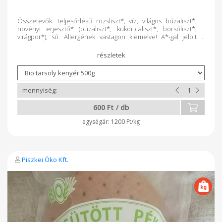
Összetevők: teljesőrlésű rozsliszt*, víz, világos búzaliszt*,
növényi erjesztő* (búzaliszt*, kukoricaliszt*, borsóliszt*,
virágpor*), só. Allergének vastagon kiemelve! A*-gal jelölt
összetevők ellenőrzött ökológiai gazdálkodásból
származnak. candida diétához élesztőmentes tej-,
tojásmentes GMO mentes adalék-, tartósítószer-mentes
szeletelt, csomagolt nettó tömeg 500g ajánlott tárolás:
szobahőmérsékleten 5 napig, fagyasztva -18C-on akár 6
hónapig 100g Termék átlagos tápértéke: Energia 924,6 kJ/218,9
Kcal Zsír 1,2g Amelyből telített zsírsavak 0,1g Szénhidrát 41,4g
Ebből cukrok 0,7g Rost 8,1g Fehérje 6,6g Só 1g Fogyaszd olyan
600 Ft / db
szeretettel, ahogyan mi készítettük!
1200 Ft/kg
Piszkei Öko Kft.