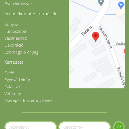
Gyerekkönyvek
Hulladékmentes termékek
Konyha
Fürdőszoba
Vásárláshoz
Dekoráció
Csomagoló anyag
Kertészet
Évelő
Egynyári virág
Palánták
Vetőmag
Cserepes fűszernövények