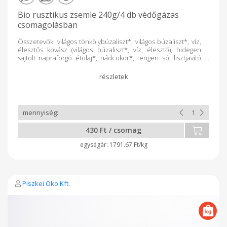
Bio rusztikus zsemle 240g/4 db védőgázas
csomagolásban
Összetevők: világos tönkölybúzaliszt*, világos búzaliszt*, víz,
élesztős kovász (világos búzaliszt*, víz, élesztő), hidegen
sajtolt napraforgó étolaj*, nádcukor*, tengeri só, lisztjavító
szer: aszkorbinsav, csomagológázok: CO2 gáz keveréke. A*-
gal jelölt összetevők ellenőrzött ökológiai gazdálkodásból
származnak. Elkészítési javaslat: a csomagolásból kivett kifliket
220 °C-on kb. 5 perc alatt készre sütheted. 100g Termék
átlagos tápértéke: Energia 1398,2 kJ/ 331,2 kcal Zsír 5,7g
amelyből telített zsírsav 0,8g Szénhidrát 54,7g ebből cukrok
3,5g Rost 4,5g Fehérje 10,2g Só 1,8g
430 Ft / csomag
1791.67 Ft/kg
Piszkei Öko Kft.