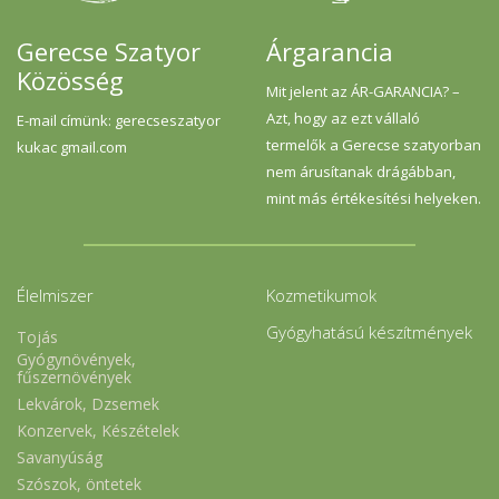
Gerecse Szatyor
Árgarancia
Közösség
Mit jelent az ÁR-GARANCIA? –
Azt, hogy az ezt vállaló
E-mail címünk: gerecseszatyor
termelők a Gerecse szatyorban
kukac gmail.com
nem árusítanak drágábban,
mint más értékesítési helyeken.
Élelmiszer
Kozmetikumok
Gyógyhatású készítmények
Tojás
Gyógynövények,
fűszernövények
Lekvárok, Dzsemek
Konzervek, Készételek
Savanyúság
Szószok, öntetek