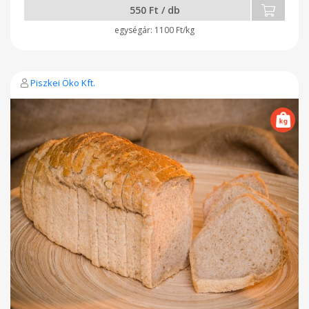
Ebből cukrok 1g Rost 4,3g Fehérje 8,8g Só 1,4g Fogyaszd olyan
550 Ft / db
szeretettel, ahogyan mi készítettük!
1100 Ft/kg
Piszkei Öko Kft.