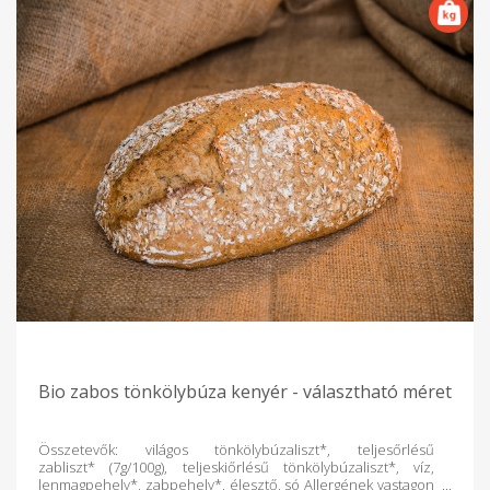
Bio zabos tönkölybúza kenyér - választható méret
Összetevők: világos tönkölybúzaliszt*, teljesőrlésű
zabliszt* (7g/100g), teljeskiőrlésű tönkölybúzaliszt*, víz,
lenmagpehely*, zabpehely*, élesztő, só Allergének vastagon