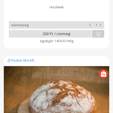
4db/csomag, nettó tömeg 210g ajánlott tárolás:
szobahőmérsékleten 21 napig. Összetevők:
világos búzaliszt*, víz, világos rozsliszt*, élesztő, tengeri só,
lisztkezelő szer: aszkorbinsav, csomagológázok: CO2 gáz
keveréke. A*-gal jelölt összetevők ellenőrzött ökológiai
gazdálkodásból származnak. 100g Termék átlagos tápértéke:
Energia 941 KJ / 232,2Kcal Zsír 1,4g Amelyből telített zsírsavak
0,2g Szénhidrát 42g Ebből cukrok 1g Rost 4,5g Fehérje 8,5g Só
320 Ft / csomag
1,2g
1454.55 Ft/kg
Piszkei Öko Kft.