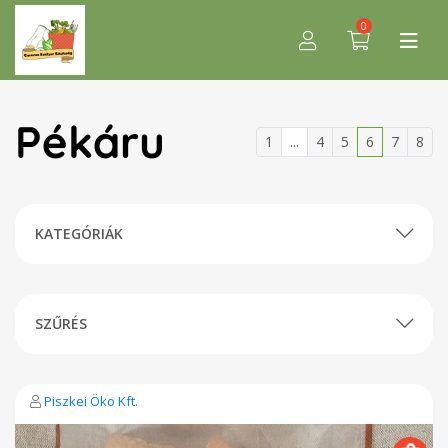
0
Pékáru
1
...
4
5
6
7
8
KATEGÓRIÁK
SZŰRÉS
Piszkei Öko Kft.