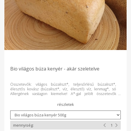
Bio világos búza kenyér - akár szeletelve
Összetevők: világos búzaliszt*, teljesőrlésű búzaliszt*,
élesztős kovász (búzaliszt*, víz, élesztő) víz, lenmag*, só
Allergének vastagon kiemelve! A*-gal jelölt összetevők
ellenőrzött ökológiai gazdálkodásból származnak. tej-,
tojásmentes vegán termék (állati eredetű összetevő mentes)
GMO mentes káros adalék-, tartósítószer-mentes
csomagolt nettó tömeg 500g ajánlott tárolás:
szobahőmérsékleten 3 napig, fagyasztva -18 C-on akár 6
hónapig 100g Termék átlagos tápértéke: Energia 1014 kJ/ 240
Kcal Zsír 1,9g Amelyből telített zsírsavak 0g Szénhidrát 45g