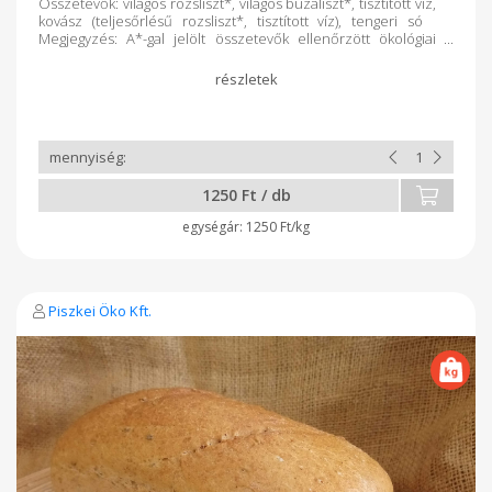
Összetevők: világos rozsliszt*, világos búzaliszt*, tisztított víz,
kovász (teljesőrlésű rozsliszt*, tisztított víz), tengeri só
Megjegyzés: A*-gal jelölt összetevők ellenőrzött ökológiai
gazdálkodásból származnak. Ezt tulajdonképpen mindegyik
termékhez oda lehet írni. A vastagon szedett betűk az
allergén anyagokat jelölik. (lisztféléknél glutén, a többi
egyértelmű, szezámmag vagy szója)
1250 Ft / db
1250 Ft/kg
Piszkei Öko Kft.