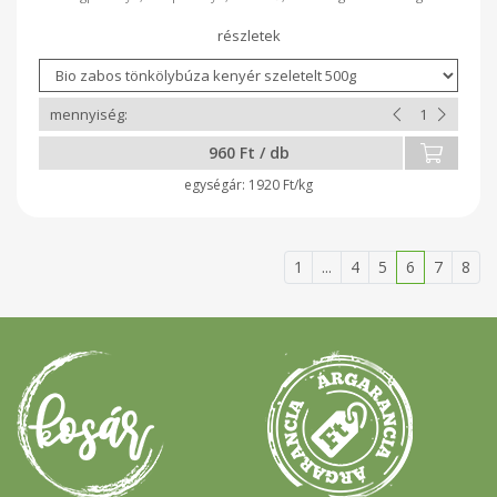
kiemelve! A*-gal jelölt összetevők ellenőrzött ökológiai
gazdálkodásból származnak. laktóz-, tojásmentes vegán
termék (állati eredetű összetevő mentes) GMO mentes
adalék-, tartósítószer-mentes szeletelt, csomagolt nettó
tömeg 220 ajánlott tárolás: szobahőmérsékleten 3 napig,
fagyasztva -18 C-on akár 6 hónapig 100g Termék átlagos
tápértéke: Energia 1219 kJ/289 kcal Zsír 4,9g Amelyből telített
zsírsavak 0,7g Szénhidrát 47g Ebből cukrok 1,2g Rost 7,2g
960 Ft / db
Fehérje 11g Só 1,6g Fogyaszd olyan szeretettel, ahogyan mi
készítettük!
1920 Ft/kg
1
...
4
5
6
7
8