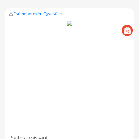
Esőemberekért Egyesület
Sajtos croissant