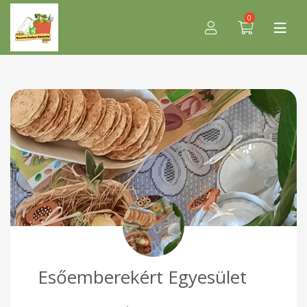
0
Esőemberekért Egyesület