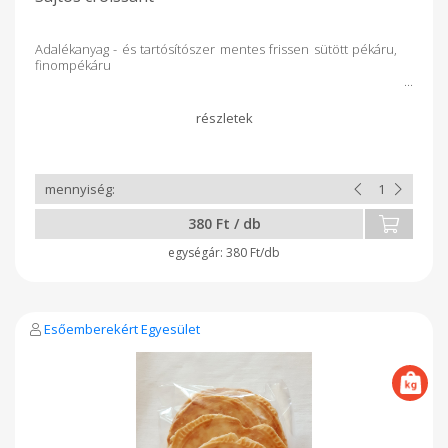
Adalékanyag - és tartósítószer mentes frissen sütött pékáru,
finompékáru
380 Ft / db
380 Ft/db
Esőemberekért Egyesület