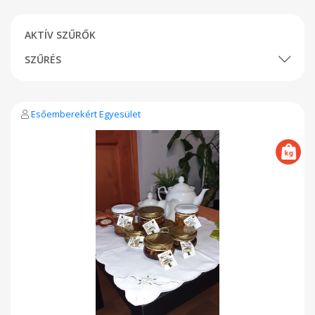
AKTÍV SZŰRŐK
SZŰRÉS
Esőemberekért Egyesület