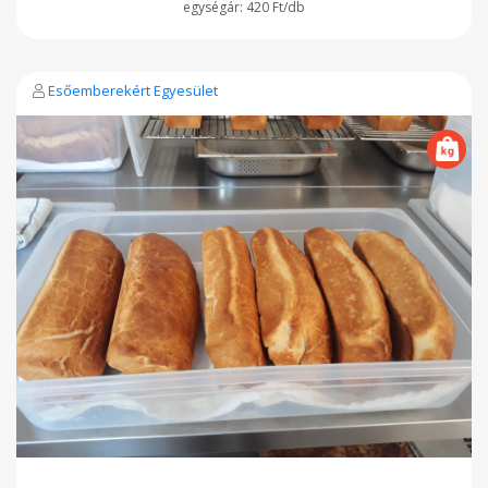
420 Ft/db
Esőemberekért Egyesület