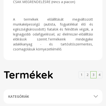
CSAK MEGRENDELÉSRE (nincs a piacon)
A termékek előállítását megváltozott
munkaképességű (autista, fogyatékkal élő és
egészségkárosodott) fiatalok és felnőttek végzik, a
legnagyobb odafigyeléssel, az élelmiszer-előállítási
előírások szerint.Termékeink mindegyike
adalékanyag - és tartósítószermentes,
csomagolásuk környezetkímélő.
Termékek
1
2
3
4
KATEGÓRIÁK