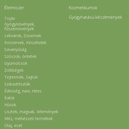
Élelmiszer
Kozmetikumok
Gyógyhatású készítmények
Tojás
Gyógynövények,
fűszernövények
Lekvárok, Dzsemek
Konzervek, Készételek
Savanyúság
Szószok, öntetek
Gyümölcsök
Zöldségek
Tejtermék, Sajtok
Száraztészták
Édesség, nasi, rétes
Italok
Húsok
Lisztek, magvak, őrlemények
Méz, méhészeti termékek
Olaj, ecet