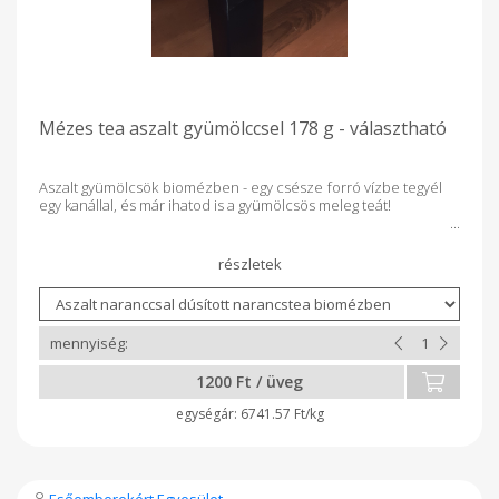
Mézes tea aszalt gyümölccsel 178 g - választható
Aszalt gyümölcsök biomézben - egy csésze forró vízbe tegyél
egy kanállal, és már ihatod is a gyümölcsös meleg teát!
1200 Ft / üveg
6741.57 Ft/kg
Esőemberekért Egyesület