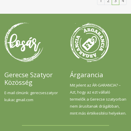
1
2
3
4
Gerecse Szatyor
Árgarancia
Közösség
Mit jelent az ÁR-GARANCIA? –
Azt, hogy az ezt vállaló
E-mail címünk: gerecseszatyor
termelők a Gerecse szatyorban
kukac gmail.com
nem árusítanak drágábban,
mint más értékesítési helyeken.