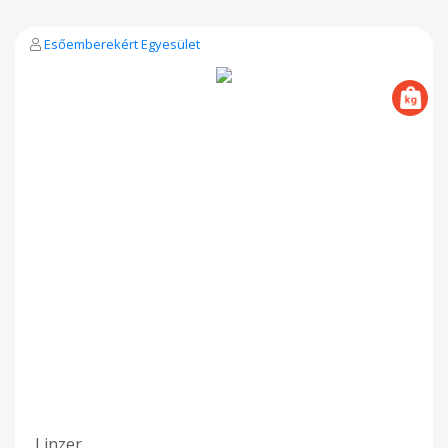
Esőemberekért Egyesület
Linzer