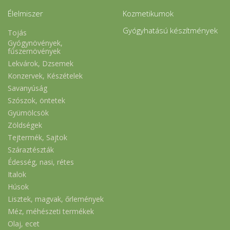
Élelmiszer
Kozmetikumok
Gyógyhatású készítmények
Tojás
Gyógynövények,
fűszernövények
Lekvárok, Dzsemek
Konzervek, Készételek
Savanyúság
Szószok, öntetek
Gyümölcsök
Zöldségek
Tejtermék, Sajtok
Száraztészták
Édesség, nasi, rétes
Italok
Húsok
Lisztek, magvak, őrlemények
Méz, méhészeti termékek
Olaj, ecet