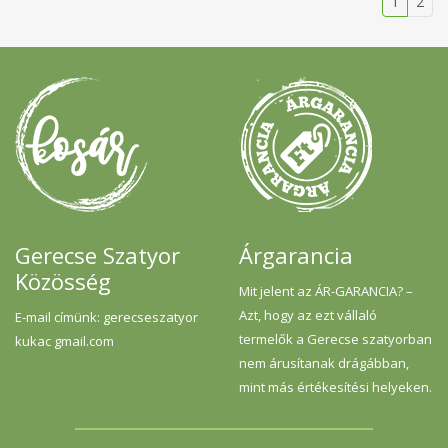
1
2
Gerecse Szatyor
Árgarancia
Közösség
Mit jelent az ÁR-GARANCIA? –
Azt, hogy az ezt vállaló
E-mail címünk: gerecseszatyor
termelők a Gerecse szatyorban
kukac gmail.com
nem árusítanak drágábban,
mint más értékesítési helyeken.