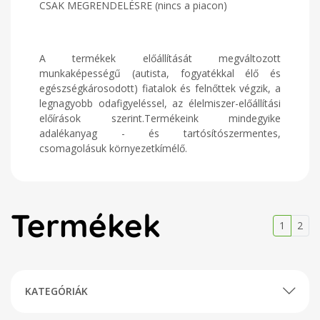
CSAK MEGRENDELÉSRE (nincs a piacon)
A termékek előállítását megváltozott
munkaképességű (autista, fogyatékkal élő és
egészségkárosodott) fiatalok és felnőttek végzik, a
legnagyobb odafigyeléssel, az élelmiszer-előállítási
előírások szerint.Termékeink mindegyike
adalékanyag - és tartósítószermentes,
csomagolásuk környezetkímélő.
Termékek
1
2
KATEGÓRIÁK