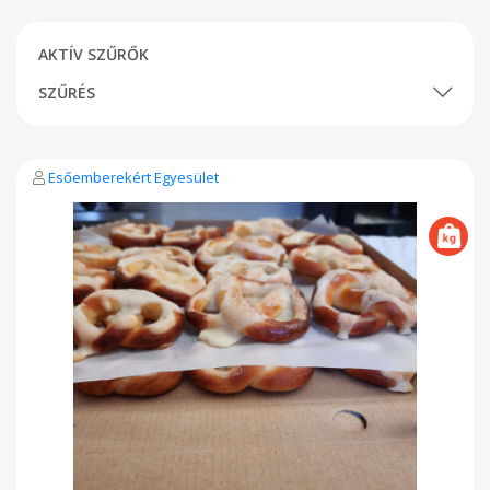
AKTÍV SZŰRŐK
SZŰRÉS
Esőemberekért Egyesület