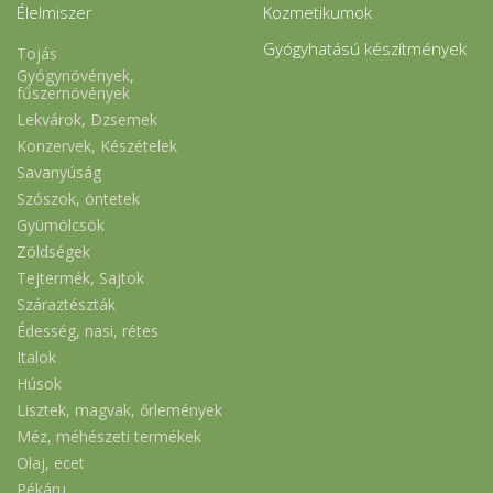
Élelmiszer
Kozmetikumok
Gyógyhatású készítmények
Tojás
Gyógynövények,
fűszernövények
Lekvárok, Dzsemek
Konzervek, Készételek
Savanyúság
Szószok, öntetek
Gyümölcsök
Zöldségek
Tejtermék, Sajtok
Száraztészták
Édesség, nasi, rétes
Italok
Húsok
Lisztek, magvak, őrlemények
Méz, méhészeti termékek
Olaj, ecet
Pékáru