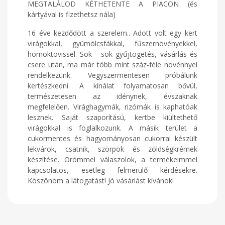
MEGTALÁLOD KÉTHETENTE A PIACON (és
kártyával is fizethetsz nála)
16 éve kezdődött a szerelem.. Adott volt egy kert
virágokkal, gyümölcsfákkal, fűszernövényekkel,
homoktövissel. Sok - sok gyűjtögetés, vásárlás és
csere után, ma már több mint száz-féle növénnyel
rendelkezünk. Vegyszermentesen próbálunk
kertészkedni. A kínálat folyamatosan bővül,
természetesen az idénynek, évszaknak
megfelelően. Virághagymák, rizómák is kaphatóak
lesznek. Saját szaporítású, kertbe kiültethető
virágokkal is foglalkozunk. A másik terület a
cukormentes és hagyományosan cukorral készült
lekvárok, csatnik, szörpök és zöldségkrémek
készítése. Örömmel válaszolok, a termékeimmel
kapcsolatos, esetleg felmerülő kérdésekre.
Köszönöm a látogatást! Jó vásárlást kívánok!