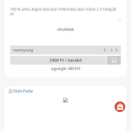
100 % alma, Bag-in-Box-ban Felbontás után hűtve 2-3 hétig áll
el.
2400 Ft / zacskó
480 Ft/l
Tövis Porta