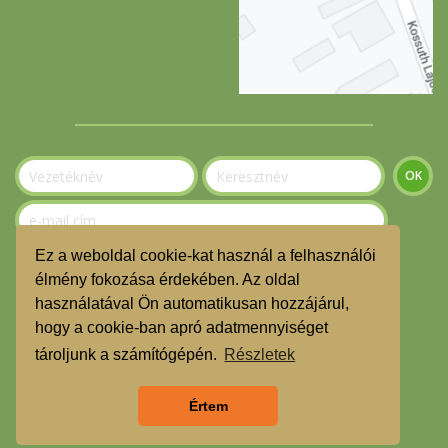
Ez a weboldal cookie-kat használ a felhasználói
Szeretnék feliratkozni a hírlevélre.
élmény fokozása érdekében. Az oldal
használatával Ön automatikusan hozzájárul,
© Gerecse Szatyor Közösség 2023
hogy a cookie-ban apró adatmennyiséget
ÁSZF
tároljunk a számítógépén.
Részletek
Adatvédelmi nyilatkozat
Értem
TMR