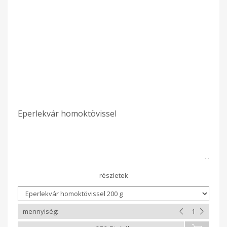
Eperlekvár homoktövissel