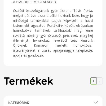
A PIACON IS MEGTALÁLOD
Családi összefogásunk gyümölcse a Tövis Porta,
melyet pár éve azzal a céllal hoztunk létre, hogy jó
minőségű termékekkel tudjuk képviselni a hazai
kistermelői ágazatot. Portékáink között elsősorban
homoktövis termékek találhatóak meg: eme
sokrétű növény gyümölcséből préslevet, mag-héj
őrleményt, lekvárokat; leveléből teát kínálunk
Önöknek. Komárom melletti homoktövis-
ültetvényünket a család apraja-nagyja telepítette,
ápolja és gondozza.
Termékek
1
2
KATEGÓRIÁK