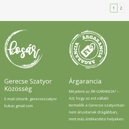
1
2
Gerecse Szatyor
Árgarancia
Közösség
Mit jelent az ÁR-GARANCIA? –
Azt, hogy az ezt vállaló
E-mail címünk: gerecseszatyor
termelők a Gerecse szatyorban
kukac gmail.com
nem árusítanak drágábban,
mint más értékesítési helyeken.