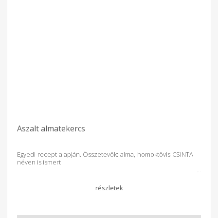
Aszalt almatekercs
Egyedi recept alapján. Összetevők: alma, homoktövis CSINTA
néven is ismert