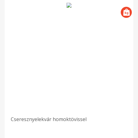
Cseresznyelekvár homoktövissel