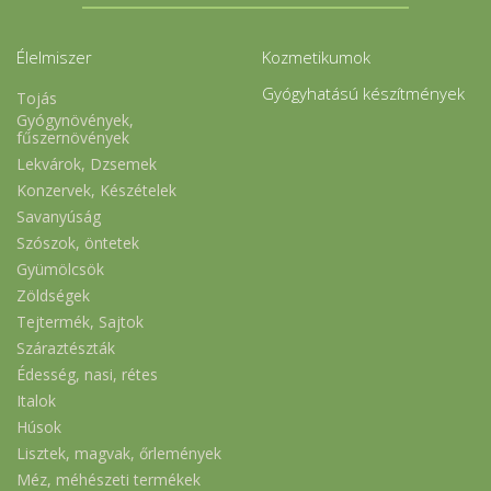
Élelmiszer
Kozmetikumok
Gyógyhatású készítmények
Tojás
Gyógynövények,
fűszernövények
Lekvárok, Dzsemek
Konzervek, Készételek
Savanyúság
Szószok, öntetek
Gyümölcsök
Zöldségek
Tejtermék, Sajtok
Száraztészták
Édesség, nasi, rétes
Italok
Húsok
Lisztek, magvak, őrlemények
Méz, méhészeti termékek