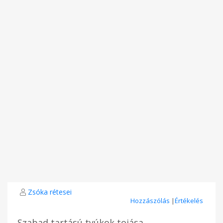
Zsóka rétesei
Hozzászólás
|
Értékelés
Szabad tartású tyúkok tojása