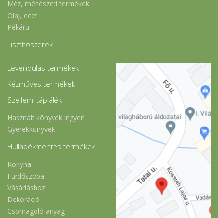
Méz, méhészeti termékek
Olaj, ecet
Pékáru
Tisztítószerek
Levendulás termékek
Kézműves termékek
Szellemi táplálék
Használt könyvek ingyen
Gyerekkönyvek
Hulladékmentes termékek
Konyha
Fürdőszoba
Vásárláshoz
Dekoráció
Csomagoló anyag