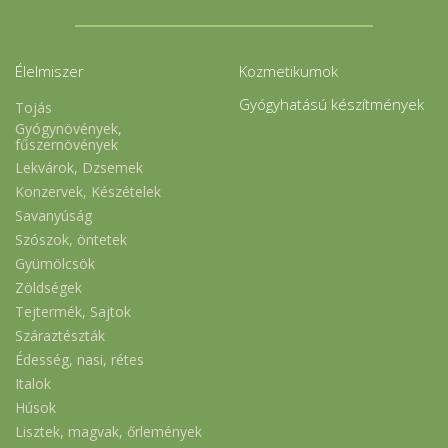
Élelmiszer
Kozmetikumok
Gyógyhatású készítmények
Tojás
Gyógynövények,
fűszernövények
Lekvárok, Dzsemek
Konzervek, Készételek
Savanyúság
Szószok, öntetek
Gyümölcsök
Zöldségek
Tejtermék, Sajtok
Száraztészták
Édesség, nasi, rétes
Italok
Húsok
Lisztek, magvak, őrlemények