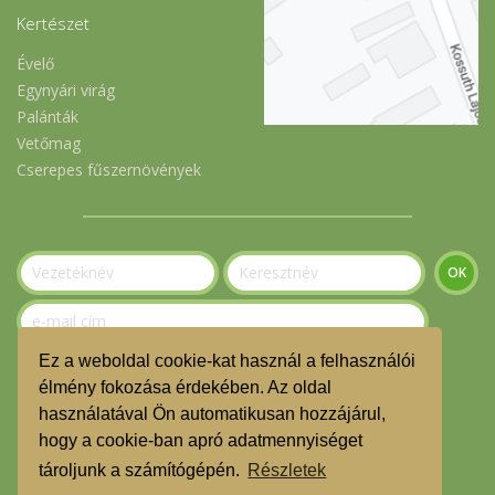
Kertészet
Évelő
Egynyári virág
Palánták
Vetőmag
Cserepes fűszernövények
Ez a weboldal cookie-kat használ a felhasználói
Szeretnék feliratkozni a hírlevélre.
élmény fokozása érdekében. Az oldal
használatával Ön automatikusan hozzájárul,
© Gerecse Szatyor Közösség 2023
hogy a cookie-ban apró adatmennyiséget
ÁSZF
tároljunk a számítógépén.
Részletek