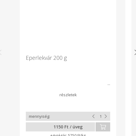
Eperlekvár 200 g
R
k
Ro
m
1150 Ft / üveg
5750 Ft/kg