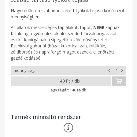
Nagy területen szabadon tartott tyúkok tojása korlátozott
mennyiségben.
Az állatok mesterséges táplálákot, tápot,
NEM!
kapnak.
Kizálólag a gyümölcsfák alól szedett lárvák bogarakat
eszik , kapirgálnak, csipegetik a zöld növényzetet.
Ezenkívül gabonát (búza, kukorica, zab, trittikálé,
zöldborsó) és napraforgó magot esznek, ellenőrzött
gazdálkodásból.
140 Ft / db
140 Ft/db
Termék minősítő rendszer