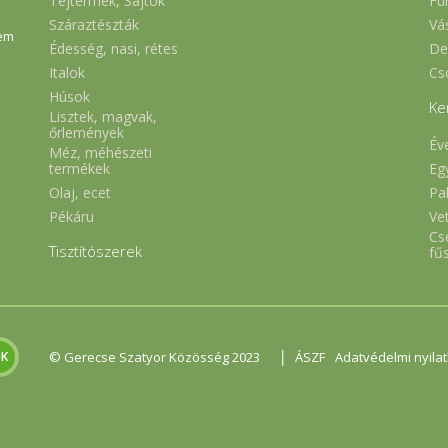
Tejtermék, Sajtok
Fü
Száraztészták
Vá
em
Édesség, nasi, rétes
De
Italok
Cs
Húsok
Ke
Lisztek, magvak,
őrlemények
Év
Méz, méhészeti
Eg
termékek
Olaj, ecet
Pa
Pékáru
Ve
Cs
Tisztítószerek
fű
|
© Gerecse Szatyor Közösség 2023
ÁSZF
Adatvédelmi nyila