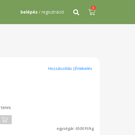
0
belépés
/ regisztráció
Hozzászólás
|
Értékelés
tenni.
6500 Ft/kg