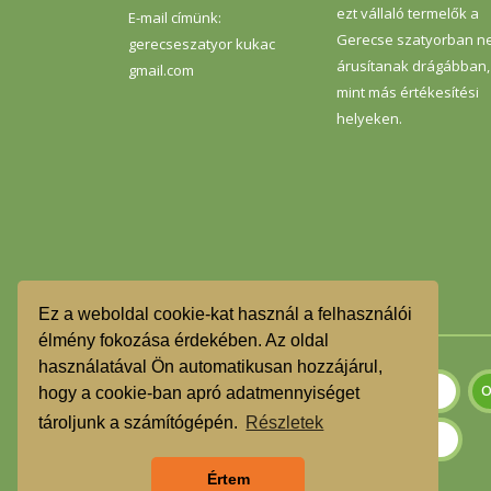
ezt vállaló termelők a
E-mail címünk:
Gerecse szatyorban n
gerecseszatyor kukac
árusítanak drágábban,
gmail.com
mint más értékesítési
helyeken.
Ez a weboldal cookie-kat használ a felhasználói
élmény fokozása érdekében. Az oldal
használatával Ön automatikusan hozzájárul,
hogy a cookie-ban apró adatmennyiséget
tároljunk a számítógépén.
Részletek
Értem
Szeretnék feliratkozni a hírlevélre.