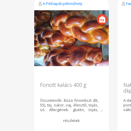
A Péklapát pékműhely
Fa
Fonott kalács 400 g
Nat
dk
Összetevők: Búza finomliszt (BL
A da
55), tej, cukor, vaj, élesztő, tojás,
pon
só. Allergének: glutén, tojás,
vált
tejtermék A Péklapát műhely
termékeit szerda 14 óráig tudod
csak a kosaradba tenni.