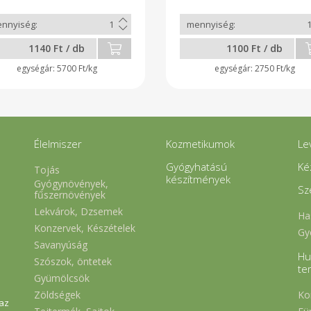
1140 Ft / db
1100 Ft / db
5700 Ft/kg
2750 Ft/kg
Élelmiszer
Kozmetikumok
Le
Gyógyhatású
Ké
Tojás
készítmények
Gyógynövények,
Sz
fűszernövények
Lekvárok, Dzsemek
Ha
Konzervek, Készételek
Gy
Savanyúság
Hu
Szószok, öntetek
te
Gyümölcsök
Zöldségek
Ko
 az