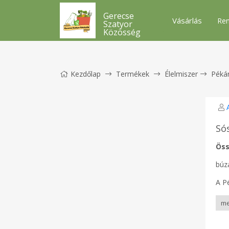
Gerecse
Vásárlás
Ren
Szatyor
Közösség
Kezdőlap
Termékek
Élelmiszer
Péká
Só
Öss
búza
A P