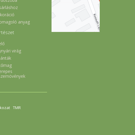
rdőszoba
sárláshoz
koráció
omagoló anyag
rtészet
elő
ynyári virág
lánták
tőmag
erepes
szernövények
tkozat
TMR