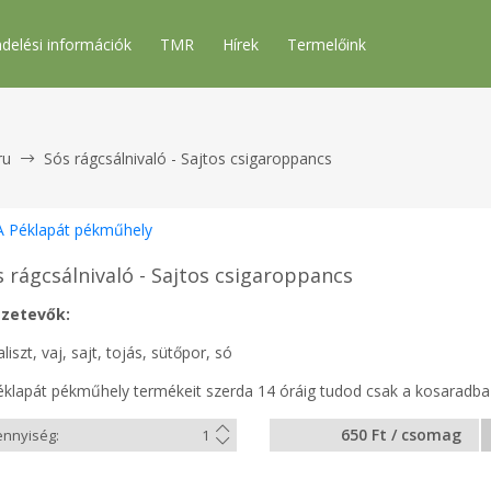
delési információk
TMR
Hírek
Termelőink
ru
Sós rágcsálnivaló - Sajtos csigaroppancs
A Péklapát pékműhely
s rágcsálnivaló - Sajtos csigaroppancs
zetevők:
liszt, vaj, sajt, tojás, sütőpor, só
éklapát pékműhely termékeit szerda 14 óráig tudod csak a kosaradba 
650 Ft / csomag