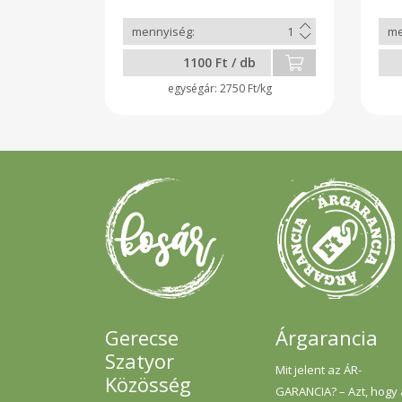
1100 Ft / db
2750 Ft/kg
Gerecse
Árgarancia
Szatyor
Mit jelent az ÁR-
Közösség
GARANCIA? – Azt, hogy