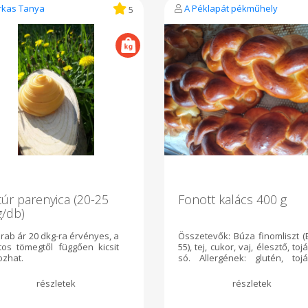
rkas Tanya
A Péklapát pékműhely
5
úr parenyica (20-25
Fonott kalács 400 g
g/db)
rab ár 20 dkg-ra érvényes, a
Összetevők: Búza finomliszt (
tos tömegtől függően kicsit
55), tej, cukor, vaj, élesztő, tojá
ozhat.
só. Allergének: glutén, tojá
tejtermék A Péklapát műhe
termékeit szerda 14 óráig tud
csak a kosaradba tenni.