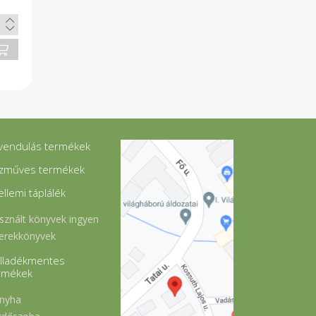
vendulás termékek
zműves termékek
ellemi táplálék
sznált könyvek ingyen
erekkönyvek
lladékmentes
rmékek
nyha