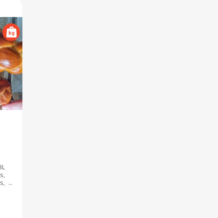
BL
s,
s,
ly
od