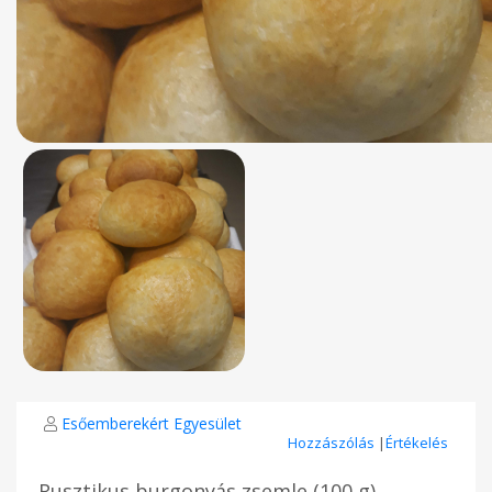
Esőemberekért Egyesület
Hozzászólás
|
Értékelés
Rusztikus burgonyás zsemle (100 g)