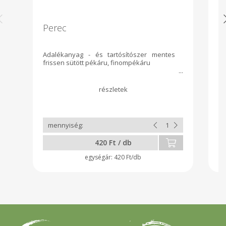
Perec
S
Adalékanyag - és tartósítószer mentes
Ad
frissen sütött pékáru, finompékáru
fr
420 Ft / db
420 Ft/db