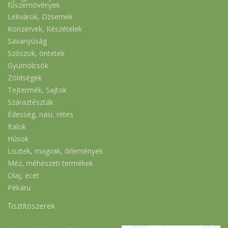
fűszernövények
Lekvárok, Dzsemek
Konzervek, Készételek
Savanyúság
Szószok, öntetek
Gyümölcsök
Zöldségek
Tejtermék, Sajtok
Száraztészták
Édesség, nasi, rétes
Italok
Húsok
Lisztek, magvak, őrlemények
Méz, méhészeti termékek
Olaj, ecet
Pékáru
Tisztítószerek