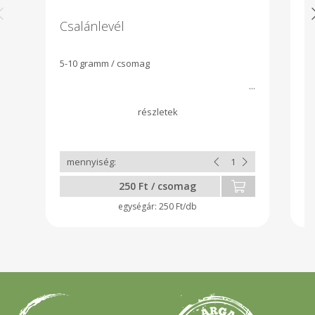
Csalánlevél
Z
5-10 gramm / csomag
Ta
ut
250 Ft / csomag
250 Ft/db