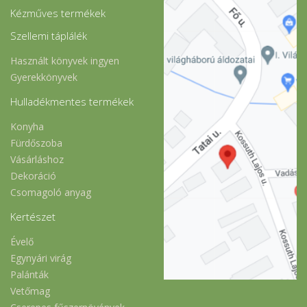
Kézműves termékek
Szellemi táplálék
Használt könyvek ingyen
Gyerekkönyvek
Hulladékmentes termékek
Konyha
Fürdőszoba
Vásárláshoz
Dekoráció
Csomagoló anyag
Kertészet
Évelő
Egynyári virág
Palánták
Vetőmag