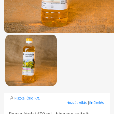
Piszkei Öko Kft.
Hozzászólás
|
Értékelés
Repce étolaj 500 ml - hidegen sajtolt