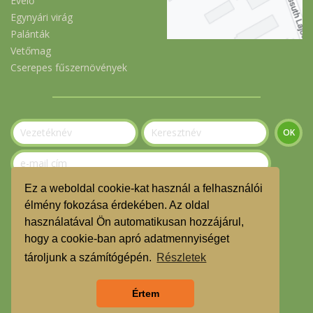
Évelő
Egynyári virág
Palánták
Vetőmag
Cserepes fűszernövények
Ez a weboldal cookie-kat használ a felhasználói
Szeretnék feliratkozni a hírlevélre.
élmény fokozása érdekében. Az oldal
használatával Ön automatikusan hozzájárul,
© Gerecse Szatyor Közösség 2023
hogy a cookie-ban apró adatmennyiséget
ÁSZF
tároljunk a számítógépén.
Részletek
Adatvédelmi nyilatkozat
Értem
TMR