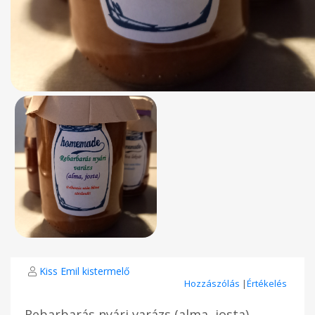
Kiss Emil kistermelő
Hozzászólás
|
Értékelés
Rebarbarás nyári varázs (alma, josta)