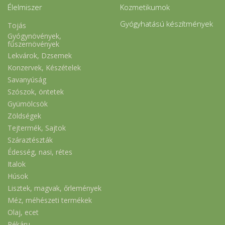
Élelmiszer
Kozmetikumok
Gyógyhatású készítmények
Tojás
Gyógynövények,
fűszernövények
Lekvárok, Dzsemek
Konzervek, Készételek
Savanyúság
Szószok, öntetek
Gyümölcsök
Zöldségek
Tejtermék, Sajtok
Száraztészták
Édesség, nasi, rétes
Italok
Húsok
Lisztek, magvak, őrlemények
Méz, méhészeti termékek
Olaj, ecet
Pékáru