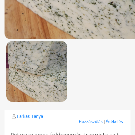
Farkas Tanya
Hozzászólás
|
Értékelés
Petrezselymes-fokhagymás trappista sajt