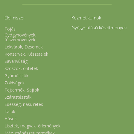
Élelmiszer
Kozmetikumok
Gyógyhatású készítmények
Tojás
Gyógynövények,
fűszernövények
Lekvárok, Dzsemek
Konzervek, Készételek
Savanyúság
Szószok, öntetek
Gyümölcsök
Zöldségek
Tejtermék, Sajtok
Száraztészták
Édesség, nasi, rétes
Italok
Húsok
Lisztek, magvak, őrlemények
Méz, méhészeti termékek