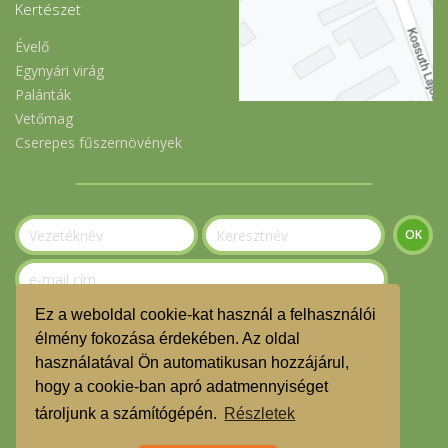
Kertészet
Évelő
Egynyári virág
Palánták
Vetőmag
Cserepes fűszernövények
Ez a weboldal cookie-kat használ a felhasználói
Szeretnék feliratkozni a hírlevélre.
élmény fokozása érdekében. Az oldal
használatával Ön automatikusan hozzájárul,
© Gerecse Szatyor Közösség 2023
hogy a cookie-ban apró adatmennyiséget
ÁSZF
tároljunk a számítógépén.
Részletek
Adatvédelmi nyilatkozat