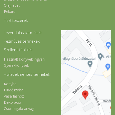
Olaj, ecet
Pékáru
Tisztítószerek
Levendulás termékek
Kézműves termékek
Szellemi táplálék
Használt könyvek ingyen
Gyerekkönyvek
Hulladékmentes termékek
Konyha
Fürdőszoba
Vásárláshoz
Dekoráció
Csomagoló anyag