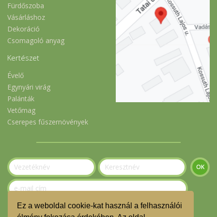
Fürdőszoba
Vásárláshoz
Dekoráció
Csomagoló anyag
Kertészet
Évelő
Egynyári virág
Palánták
Vetőmag
Cserepes fűszernövények
Ez a weboldal cookie-kat használ a felhasználói
Szeretnék feliratkozni a hírlevélre.