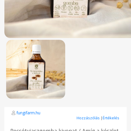
fungifarm.hu
Hozzászólás
|
Értékelés
Pecsétviaszgomba kivonat / Amíg a készlet