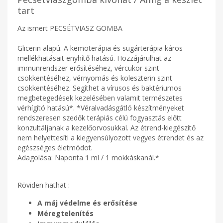
tart
Az ismert PECSÉTVIASZ GOMBA
Glicerin alapú. A kemoterápia és sugárterápia káros
mellékhatásait enyhítő hatású. Hozzájárulhat az
immunrendszer erősítéséhez, vércukor szint
csökkentéséhez, vérnyomás és koleszterin szint
csökkentéséhez. Segíthet a vírusos és baktériumos
megbetegedések kezelésében valamit természetes
vérhígító hatású*. *Véralvadásgátló készítményeket
rendszeresen szedők terápiás célú fogyasztás előtt
konzultáljanak a kezelőorvosukkal. Az étrend-kiegészítő
nem helyettesíti a kiegyensúlyozott vegyes étrendet és az
egészséges életmódot.
Adagolása: Naponta 1 ml / 1 mokkáskanál.*
Röviden hathat :
A máj védelme és erősítése
Méregtelenítés