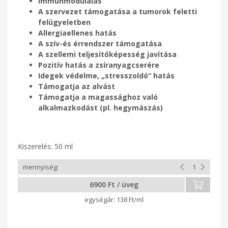
Immunmodulálás
A szervezet támogatása a tumorok feletti
felügyeletben
Allergiaellenes hatás
A szív-és érrendszer támogatása
A szellemi teljesítőképesség javítása
Pozitív hatás a zsíranyagcserére
Idegek védelme, „stresszoldó“ hatás
Támogatja az alvást
Támogatja a magassághoz való
alkalmazkodást (pl. hegymászás)
Kiszerelés: 50 ml
6900 Ft / üveg
138 Ft/ml