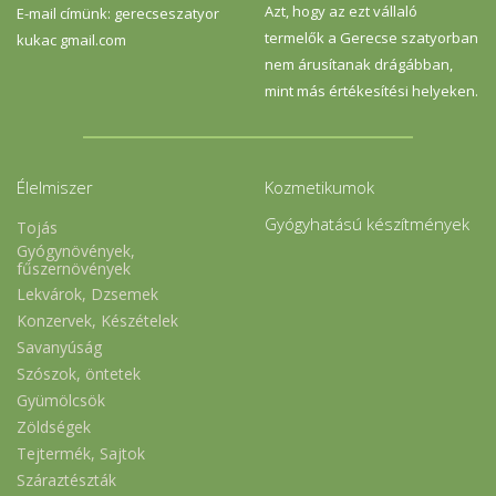
Azt, hogy az ezt vállaló
E-mail címünk: gerecseszatyor
termelők a Gerecse szatyorban
kukac gmail.com
nem árusítanak drágábban,
mint más értékesítési helyeken.
Élelmiszer
Kozmetikumok
Gyógyhatású készítmények
Tojás
Gyógynövények,
fűszernövények
Lekvárok, Dzsemek
Konzervek, Készételek
Savanyúság
Szószok, öntetek
Gyümölcsök
Zöldségek
Tejtermék, Sajtok
Száraztészták