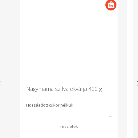
Nagymama szilvalekvárja 400 g
A
Hozzáadott cukor nélkül!
Fr
ho