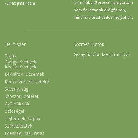
termelők a Gerecse szatyorban
kukac gmail.com
nem árusítanak drágábban,
mint más értékesítési helyeken.
Élelmiszer
Kozmetikumok
Gyógyhatású készítmények
Tojás
Gyógynövények,
fűszernövények
Lekvárok, Dzsemek
Konzervek, Készételek
Savanyúság
Szószok, öntetek
Gyümölcsök
Zöldségek
Tejtermék, Sajtok
Száraztészták
Édesség, nasi, rétes