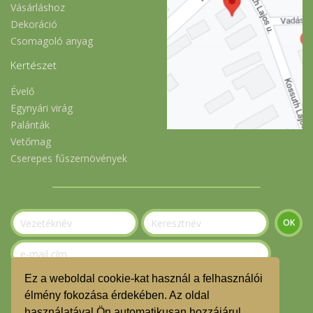
Vásárláshoz
Dekoráció
Csomagoló anyag
Kertészet
Évelő
Egynyári virág
Palánták
Vetőmag
Cserepes fűszernövények
Ez a weboldal cookie-kat használ a felhasználói
Szeretnék feliratkozni a hírlevélre.
élmény fokozása érdekében. Az oldal
használatával Ön automatikusan hozzájárul,