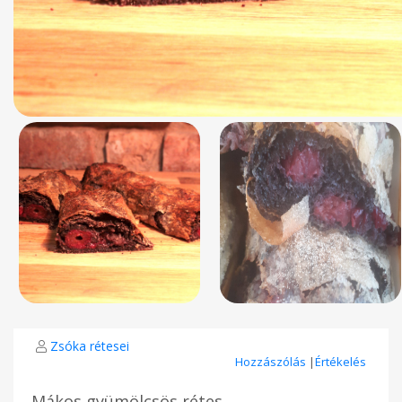
Zsóka rétesei
Hozzászólás
|
Értékelés
Mákos gyümölcsös rétes