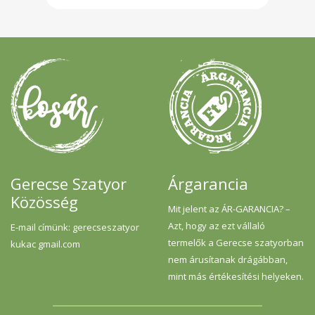
Rost 4,8g Fehérje 9,5g Só 0,7g Fogyaszd
olyan szeretettel, ahogyan mi készítettük!
Gerecse Szatyor
Árgarancia
Közösség
Mit jelent az ÁR-GARANCIA? –
Azt, hogy az ezt vállaló
E-mail címünk: gerecseszatyor
termelők a Gerecse szatyorban
kukac gmail.com
nem árusítanak drágábban,
mint más értékesítési helyeken.