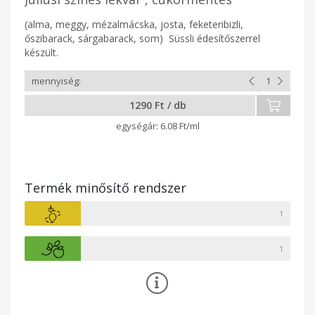
(alma, meggy, mézalmácska, josta, feketeribizli,
őszibarack, sárgabarack, som) Süssli édesítőszerrel
készült.
1290 Ft / db
6.08 Ft/ml
Termék minősítő rendszer
1
1