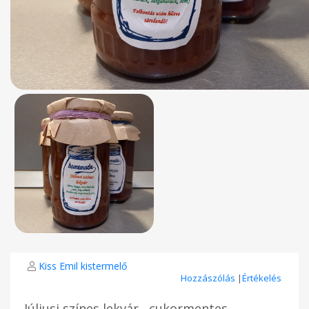
Kiss Emil kistermelő
Hozzászólás
|
Értékelés
Júliusi színes lekvár , cukormentes