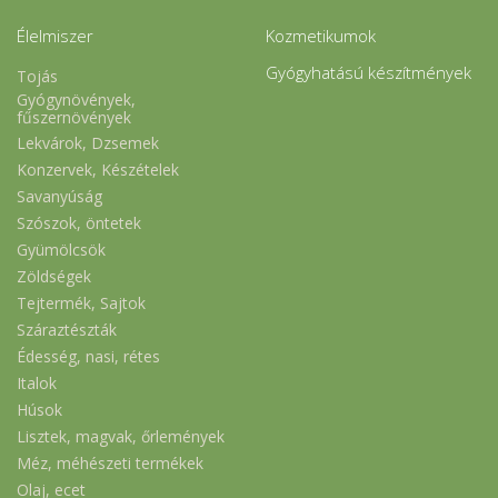
Élelmiszer
Kozmetikumok
Gyógyhatású készítmények
Tojás
Gyógynövények,
fűszernövények
Lekvárok, Dzsemek
Konzervek, Készételek
Savanyúság
Szószok, öntetek
Gyümölcsök
Zöldségek
Tejtermék, Sajtok
Száraztészták
Édesség, nasi, rétes
Italok
Húsok
Lisztek, magvak, őrlemények
Méz, méhészeti termékek
Olaj, ecet