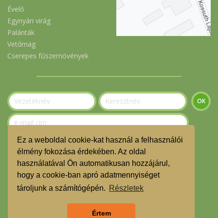
Évelő
Egynyári virág
Palánták
Vetőmag
Cserepes fűszernövények
Ez a weboldal cookie-kat használ a felhasználói
Szeretnék feliratkozni a hírlevélre.
élmény fokozása érdekében. Az oldal
használatával Ön automatikusan hozzájárul,
© Gerecse Szatyor Közösség 2023
hogy a cookie-ban apró adatmennyiséget
ÁSZF
tároljunk a számítógépén.
Részletek
Adatvédelmi nyilatkozat
Értem