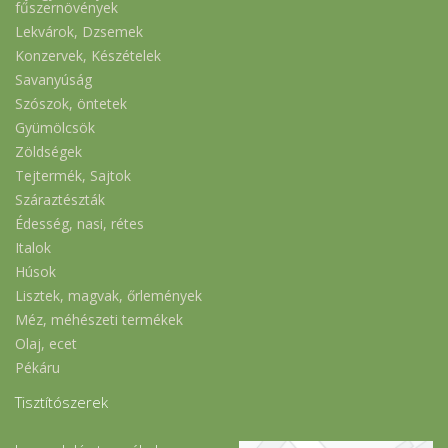
fűszernövények
Lekvárok, Dzsemek
Konzervek, Készételek
Savanyúság
Szószok, öntetek
Gyümölcsök
Zöldségek
Tejtermék, Sajtok
Száraztészták
Édesség, nasi, rétes
Italok
Húsok
Lisztek, magvak, őrlemények
Méz, méhészeti termékek
Olaj, ecet
Pékáru
Tisztítószerek