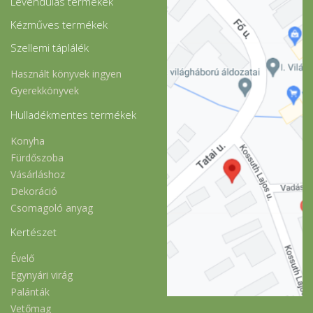
Levendulás termékek
Kézműves termékek
Szellemi táplálék
Használt könyvek ingyen
Gyerekkönyvek
Hulladékmentes termékek
Konyha
Fürdőszoba
Vásárláshoz
Dekoráció
Csomagoló anyag
Kertészet
Évelő
Egynyári virág
Palánták
Vetőmag