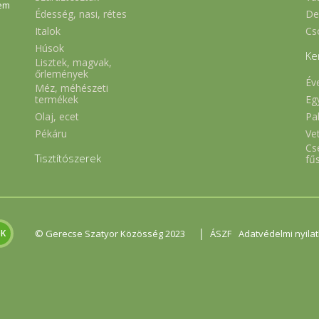
em
Édesség, nasi, rétes
De
Italok
Cs
Húsok
Ke
Lisztek, magvak,
őrlemények
Év
Méz, méhészeti
Eg
termékek
Olaj, ecet
Pa
Pékáru
Ve
Cs
Tisztítószerek
fű
|
© Gerecse Szatyor Közösség 2023
ÁSZF
Adatvédelmi nyila