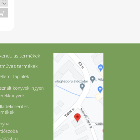
vendulás termékek
zműves termékek
ellemi táplálék
sznált könyvek ingyen
erekkönyvek
lladékmentes
rmékek
nyha
rdőszoba
sárláshoz