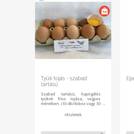
Tyúk tojás - szabad
Epe
tartású
Szabad tartású, kapirgálós
tyúkok friss tojása, vegyes
méretben. (10 db/doboz vagy 30
db/tálca csomagolásban)