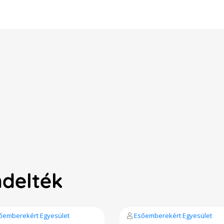
ndelték
őemberekért Egyesület
Esőemberekért Egyesület