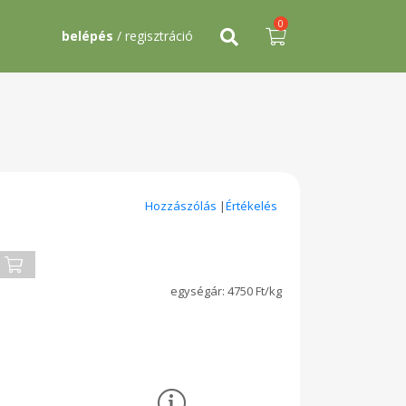
0
belépés
/ regisztráció
Hozzászólás
|
Értékelés
4750 Ft/kg