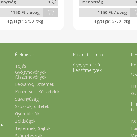
1150 Ft / üveg
1150 Ft / üveg
5750 Ft/kg
5750 Ft/kg
Élelmiszer
Kozmetikumok
Le
Gyógyhatású
Ké
Tojás
készítmények
Gyógynövények,
Sz
fűszernövények
Lekvárok, Dzsemek
Ha
Konzervek, Készételek
Gy
Savanyúság
Hu
Szószok, öntetek
te
Gyümölcsök
Zöldségek
Ko
 az
Tejtermék, Sajtok
Fü
Száraztészták
Vá