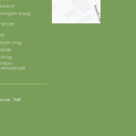
koráció
omagoló anyag
rtészet
elő
ynyári virág
lánták
tőmag
erepes
szernövények
tkozat
TMR