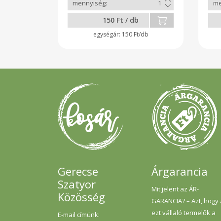
150 Ft / db
150 Ft/db
Gerecse
Árgarancia
Szatyor
Mit jelent az ÁR-
Közösség
GARANCIA? – Azt, hogy
ezt vállaló termelők a
E-mail címünk: