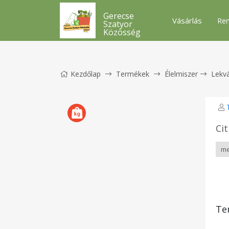
Gerecse
Vásárlás
Ren
Szatyor
Közösség
Kezdőlap
Termékek
Élelmiszer
Lekv
Ci
Te