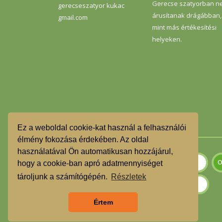
Gerecse szatyorban n
gerecseszatyor kukac
árusítanak drágábban,
gmail.com
mint más értékesítési
helyeken.
Ez a weboldal cookie-kat használ a felhasználói
élmény fokozása érdekében. Az oldal
használatával Ön automatikusan hozzájárul,
hogy a cookie-ban apró adatmennyiséget
tároljunk a számítógépén.
Részletek
Értem
Szeretnék feliratkozni a hírlevélre.