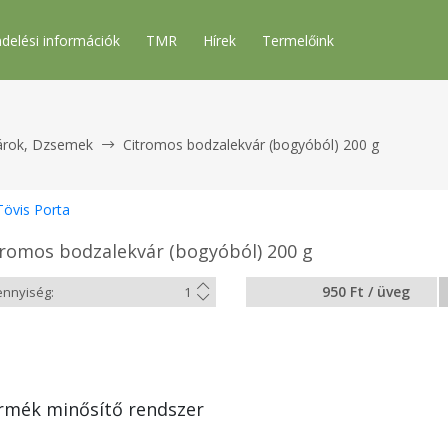
delési információk
TMR
Hírek
Termelőink
árok, Dzsemek
Citromos bodzalekvár (bogyóból) 200 g
Tövis Porta
tromos bodzalekvár (bogyóból) 200 g
950 Ft / üveg
rmék minősítő rendszer