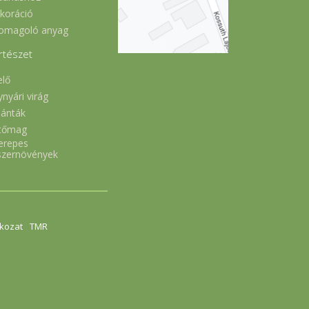
koráció
omagoló anyag
rtészet
elő
ynyári virág
lánták
tőmag
erepes
szernövények
tkozat
TMR