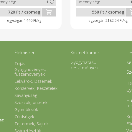
720 Ft / csomag
550 Ft / csomag
1440 Ft/kg
2182.54 Ft/kg
Élelmiszer
Kozmetikumok
Le
Gyógyhatású
Ké
Tojás
készítmények
Gyógynövények,
Sz
fűszernövények
Lekvárok, Dzsemek
Ha
Konzervek, Készételek
Gy
Savanyúság
Hu
Szószok, öntetek
te
Gyümölcsök
Zöldségek
Ko
 az
Tejtermék, Sajtok
Fü
Száraztészták
Vá