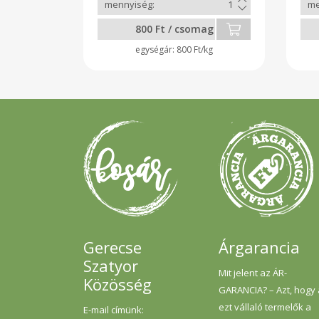
800 Ft / csomag
800 Ft/kg
Gerecse
Árgarancia
Szatyor
Mit jelent az ÁR-
Közösség
GARANCIA? – Azt, hogy
ezt vállaló termelők a
E-mail címünk: