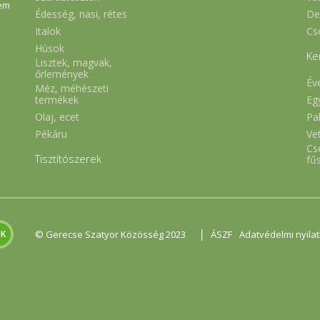
em
Édesség, nasi, rétes
De
Italok
Cs
Húsok
Ke
Lisztek, magvak,
őrlemények
Év
Méz, méhészeti
Eg
termékek
Olaj, ecet
Pa
Pékáru
Ve
Cs
Tisztítószerek
fű
|
© Gerecse Szatyor Közösség 2023
ÁSZF
Adatvédelmi nyila