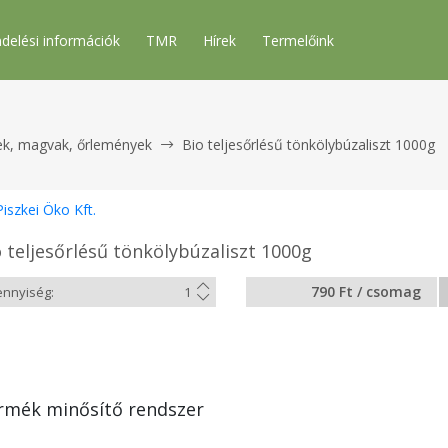
delési információk
TMR
Hírek
Termelőink
ek, magvak, őrlemények
Bio teljesőrlésű tönkölybúzaliszt 1000g
Piszkei Öko Kft.
 teljesőrlésű tönkölybúzaliszt 1000g
790 Ft / csomag
rmék minősítő rendszer