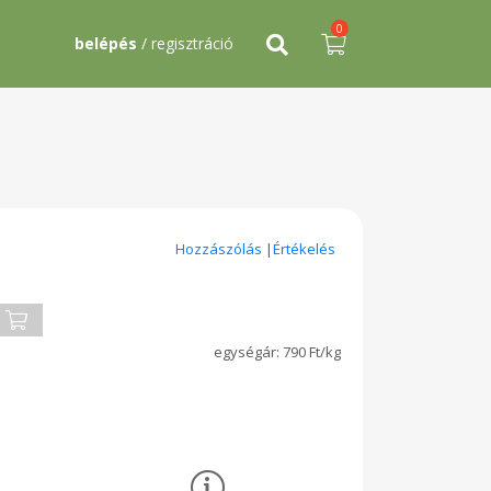
0
belépés
/ regisztráció
Hozzászólás
|
Értékelés
790 Ft/kg