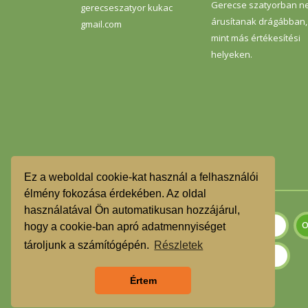
Gerecse szatyorban n
gerecseszatyor kukac
árusítanak drágábban,
gmail.com
mint más értékesítési
helyeken.
Ez a weboldal cookie-kat használ a felhasználói
élmény fokozása érdekében. Az oldal
használatával Ön automatikusan hozzájárul,
hogy a cookie-ban apró adatmennyiséget
tároljunk a számítógépén.
Részletek
Értem
Szeretnék feliratkozni a hírlevélre.