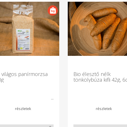
 világos panírmorzsa
Bio élesztő nélk
0g
tönkölybúza kifli 42g, 
védőg