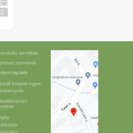
vendulás termékek
zműves termékek
ellemi táplálék
sznált könyvek ingyen
erekkönyvek
lladékmentes
rmékek
nyha
rdőszoba
sárláshoz