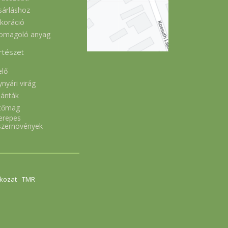
sárláshoz
koráció
omagoló anyag
rtészet
elő
ynyári virág
lánták
tőmag
erepes
szernövények
tkozat
TMR