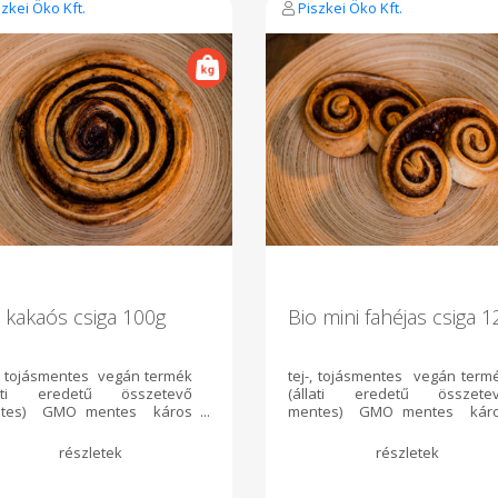
szkei Öko Kft.
Piszkei Öko Kft.
 kakaós csiga 100g
Bio mini fahéjas csiga 
-, tojásmentes vegán termék
tej-, tojásmentes vegán term
lati eredetű összetevő
(állati eredetű összete
tes) GMO mentes káros
mentes) GMO mentes kár
lék-, tartósítószer mentes
adalék-, tartósítószer-ment
tó tömeg 100g ajánlott
nettó tömeg 120g ajánlo
olás: szobahőmérsékleten 4
tárolás: szobahőmérsékleten
ig. Összetevők: világos
napig. Összetevők: világ