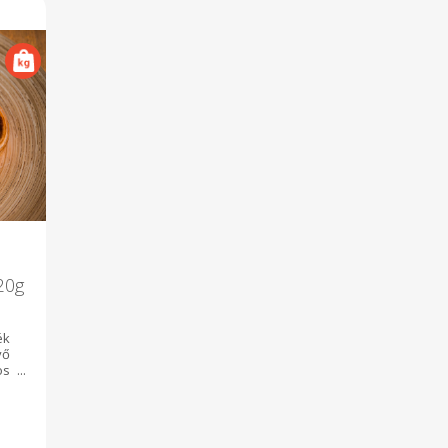
120g
ék
vő
os
es
tt
 5
os