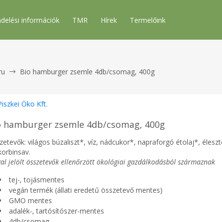
delési információk
TMR
Hírek
Termelőink
ru
Bio hamburger zsemle 4db/csomag, 400g
Piszkei Öko Kft.
o hamburger zsemle 4db/csomag, 400g
etevők: világos búzaliszt*, víz, nádcukor*, napraforgó étolaj*, éleszt
korbinsav.
al jelölt összetevők ellenőrzött ökológiai gazdálkodásból származnak
tej-, tojásmentes
vegán termék (állati eredetű összetevő mentes)
GMO mentes
adalék-, tartósítószer-mentes
4db/csomag