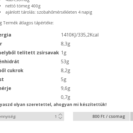
nettó tömeg 400g
ajánlott tárolás: szobahőmérsékleten 4 napig
g Termék átlagos tápértéke:
ergia
1410KJ/335,2Kcal
r
8,3g
elyből telített zsírsavak
1g
énhidrát
53g
ből cukrok
8,2g
st
5g
hérje
9,6g
0,7g
yaszd olyan szeretettel, ahogyan mi készítettük!
800 Ft / csomag