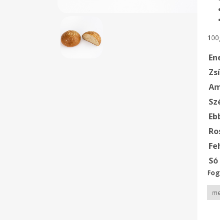
100
En
Zsí
Am
Sz
Eb
Ro
Fe
Só
Fog