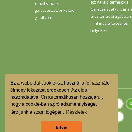
ezt vállaló termelők a
E-mail címünk:
Gerecse szatyorban n
gerecseszatyor kukac
árusítanak drágábban,
gmail.com
mint más értékesítési
helyeken.
Ez a weboldal cookie-kat használ a felhasználói
élmény fokozása érdekében. Az oldal
használatával Ön automatikusan hozzájárul,
hogy a cookie-ban apró adatmennyiséget
tároljunk a számítógépén.
Részletek
Értem
Szeretnék feliratkozni a hírlevélre.