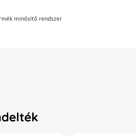
rmék minősítő rendszer
ndelték