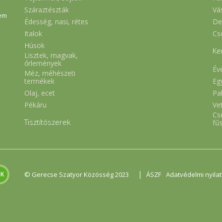
Száraztészták
Vá
em
Édesség, nasi, rétes
De
Italok
Cs
Húsok
Ke
Lisztek, magvak,
őrlemények
Év
Méz, méhészeti
Eg
termékek
Olaj, ecet
Pa
Pékáru
Ve
Cs
Tisztítószerek
fű
|
© Gerecse Szatyor Közösség 2023
ÁSZF
Adatvédelmi nyila