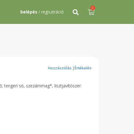
0
belépés
/ regisztráció
Hozzászólás
|
Értékelés
ő, tengeri só, szezámmag*, lisztjavítószer: