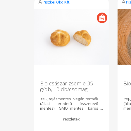
Piszkei Öko Kft.
Pi
Bio császár zsemle 35
Bio
g/db, 10 db/csomag
tej-, tojásmentes vegán termék
tej
(állati eredetű összetevő
(ál
mentes) GMO mentes káros
men
adalék-, tartósítószer-mentes
ada
10db/csomag nettó tömeg 350g
net
ajánlott tárolás:
tár
szobahőmérsékleten 3 napig
nap