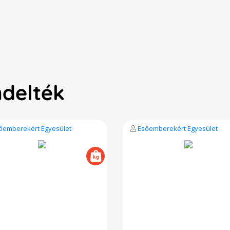
ndelték
őemberekért Egyesület
Esőemberekért Egyesület