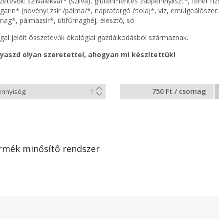
etevők: szilvalekvár* (szilva), gluténmentes zabpehelyliszt*, fehér rizs
garin* (növényi zsír /pálma/*, napraforgó étolaj*, víz, emulgeálószer
mag*, pálmazsír*, útifűmaghéj, élesztő, só
-gal jelölt összetevők ökológiai gazdálkodásból származnak.
yaszd olyan szeretettel, ahogyan mi készítettük!
750 Ft / csomag
rmék minősítő rendszer