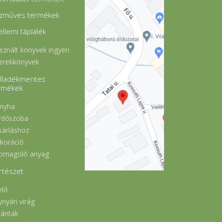
zműves termékek
ellemi táplálék
sznált könyvek ingyen
erekkönyvek
lladékmentes
rmékek
nyha
rdőszoba
sárláshoz
koráció
omagoló anyag
rtészet
elő
ynyári virág
lánták