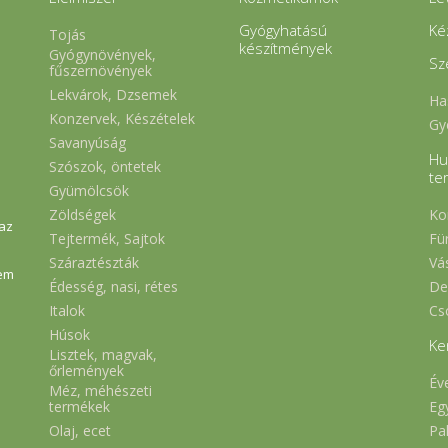
Gyógyhatású
Ké
Tojás
készítmények
Gyógynövények,
Sz
fűszernövények
Lekvárok, Dzsemek
Ha
Konzervek, Készételek
Gy
Savanyúság
Hu
Szószok, öntetek
te
Gyümölcsök
Zöldségek
Ko
 az
Tejtermék, Sajtok
Fü
Száraztészták
Vá
em
Édesség, nasi, rétes
De
Italok
Cs
Húsok
Ke
Lisztek, magvak,
őrlemények
Év
Méz, méhészeti
Eg
termékek
Olaj, ecet
Pa