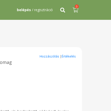
0
belépés
/ regisztráció
Hozzászólás
|
Értékelés
csomag