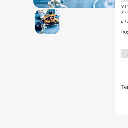
Össz
mar
tök
A *
Fog
Te