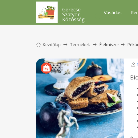
Gerecse
Vásárlás
Ren
Szatyor
Közösség
Kezdőlap
Termékek
Élelmiszer
Péká
Bi