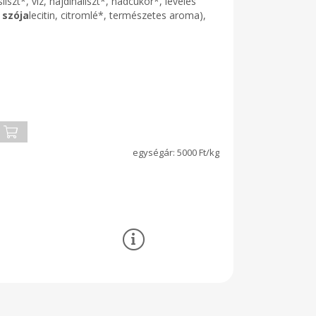
liszt*, víz, hajdinaliszt*, nádcukor*, leveles
:
szója
lecitin, citromlé*, természetes aroma),
5000 Ft/kg