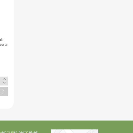
lt
tea aromatartó tasakban
vendulás termékek