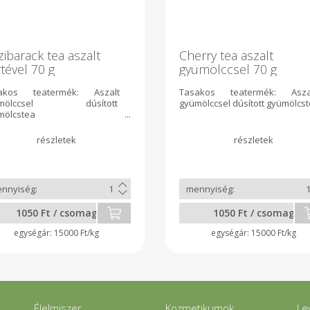
ibarack tea aszalt
Cherry tea aszalt
tével 70 g
gyümölccsel 70 g
akos teatermék: Aszalt
Tasakos teatermék: Asza
ümölccsel dúsított
gyümölccsel dúsított gyümölcs
mölcstea
matartó tasakban
1050 Ft / csomag
1050 Ft / csomag
15000 Ft/kg
15000 Ft/kg
Élelmiszer
Kozmetikumok
Le