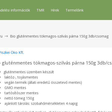
delési információk
TMR
Hírek
Termelőink
ru
Bio gluténmentes tökmagos-szilvás párna 150g 3db/csomag
Piszkei Öko Kft.
o gluténmentes tökmagos-szilvás párna 150g 3db/
gluténmentes üzemben készült
laktóz-, tojásmentes
vegán termék (állati eredetű összetevő mentes)
GMO mentes
tartósítószer mentes
nettó tömeg 150g
ajánlott tárolás: szobahőmérsékleten 4 napig