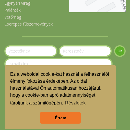
Egynyári virág
Palánták
Vetőmag
Cserepes fűszernövények
Ez a weboldal cookie-kat használ a felhasználói
Szeretnék feliratkozni a hírlevélre.
élmény fokozása érdekében. Az oldal
használatával Ön automatikusan hozzájárul,
© Gerecse Szatyor Közösség 2023
hogy a cookie-ban apró adatmennyiséget
ÁSZF
tároljunk a számítógépén.
Részletek
Adatvédelmi nyilatkozat
Értem
TMR