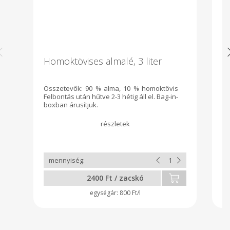
Homoktövises almalé, 3 liter
P
f
Összetevők: 90 % alma, 10 % homoktövis
A 
Felbontás után hűtve 2-3 hétig áll el. Bag-in-
és
boxban árusítjuk.
ma
pé
1
ta
eg
k
o
ta
ki
2400 Ft / zacskó
a 
do
800 Ft/l