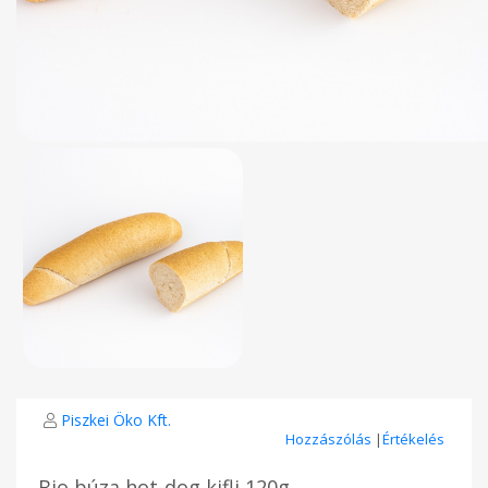
Piszkei Öko Kft.
Hozzászólás
|
Értékelés
Bio búza hot-dog kifli 120g