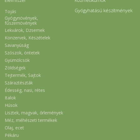
Gyógyhatású készítmények
Tojás
Gyógynövények,
fűszernövények
Lekvárok, Dzsemek
Konzervek, Készételek
Savanyúság
Szószok, öntetek
Gyümölcsök
Zöldségek
Tejtermék, Sajtok
Száraztészták
Édesség, nasi, rétes
Italok
Húsok
Lisztek, magvak, őrlemények
Méz, méhészeti termékek
Olaj, ecet
Pékáru