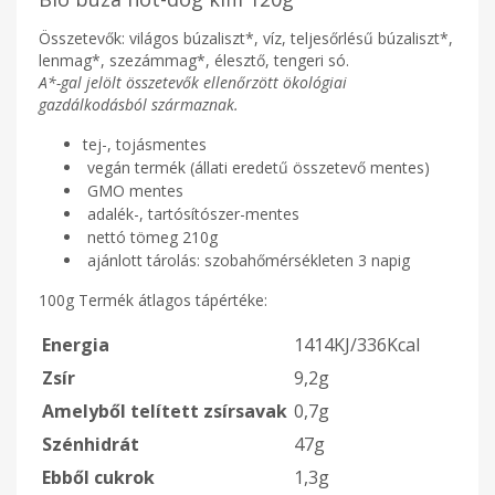
Összetevők: világos búzaliszt*, víz, teljesőrlésű búzaliszt*,
lenmag*, szezámmag*, élesztő, tengeri só.
A*-gal jelölt összetevők ellenőrzött ökológiai
gazdálkodásból származnak.
tej-, tojásmentes
vegán termék (állati eredetű összetevő mentes)
GMO mentes
adalék-, tartósítószer-mentes
nettó tömeg 210g
ajánlott tárolás: szobahőmérsékleten 3 napig
100g Termék átlagos tápértéke:
Energia
1414KJ/336Kcal
Zsír
9,2g
Amelyből telített zsírsavak
0,7g
Szénhidrát
47g
Ebből cukrok
1,3g