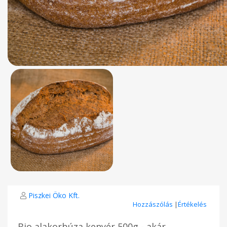
Piszkei Öko Kft.
Hozzászólás
|
Értékelés
Bio alakorbúza kenyér 500g - akár