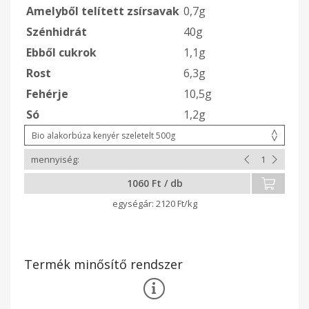
Amelyből telített zsírsavak
0,7g
Szénhidrát
40g
Ebből cukrok
1,1g
Rost
6,3g
Fehérje
10,5g
Só
1,2g
1060 Ft / db
2120 Ft/kg
Termék minősítő rendszer