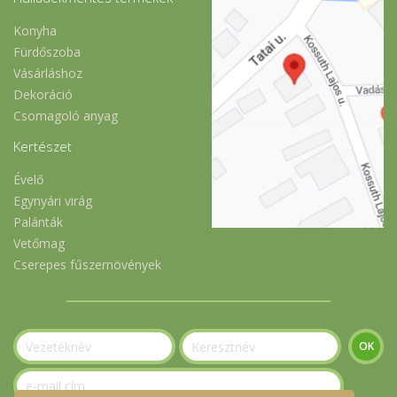
Konyha
Fürdőszoba
Vásárláshoz
Dekoráció
Csomagoló anyag
Kertészet
Évelő
Egynyári virág
Palánták
Vetőmag
Cserepes fűszernövények