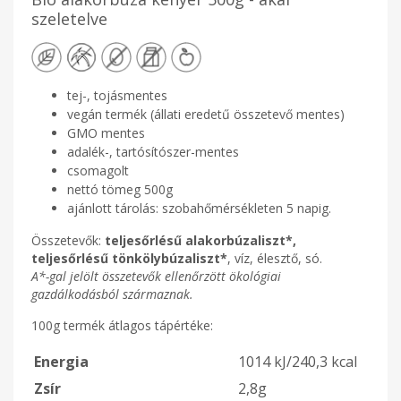
szeletelve
tej-, tojásmentes
vegán termék (állati eredetű összetevő mentes)
GMO mentes
adalék-, tartósítószer-mentes
csomagolt
nettó tömeg 500g
ajánlott tárolás: szobahőmérsékleten 5 napig.
Összetevők:
teljesőrlésű alakorbúzaliszt*,
teljesőrlésű tönkölybúzaliszt*
, víz, élesztő, só.
A*-gal jelölt összetevők ellenőrzött ökológiai
gazdálkodásból származnak.
100g termék átlagos tápértéke:
Energia
1014 kJ/240,3 kcal
Zsír
2,8g