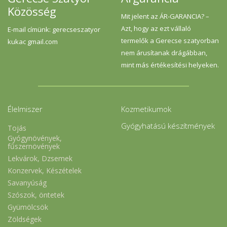
Közösség
Mit jelent az ÁR-GARANCIA? –
Azt, hogy az ezt vállaló
E-mail címünk: gerecseszatyor
termelők a Gerecse szatyorban
kukac gmail.com
nem árusítanak drágábban,
mint más értékesítési helyeken.
Élelmiszer
Kozmetikumok
Gyógyhatású készítmények
Tojás
Gyógynövények,
fűszernövények
Lekvárok, Dzsemek
Konzervek, Készételek
Savanyúság
Szószok, öntetek
Gyümölcsök
Zöldségek