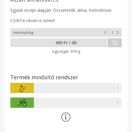
Egyedi recept alapján. Összetevők: alma, homoktövis
CSINTA néven is ismert
400 Ft / db
8 Ft/g
Termék minősítő rendszer
1
1