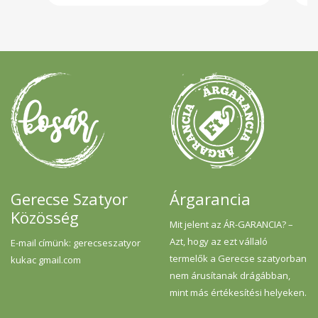
tápértéke: Energia 113KJ / 264Kcal Zsír 3,8g
Amelyből telített zsírsavak 1,4g Szénhidrát
45g Ebből cukrok 3,2g Rost 5,8g Fehérje 9,8g
Só 1,7g
Gerecse Szatyor
Árgarancia
Közösség
Mit jelent az ÁR-GARANCIA? –
Azt, hogy az ezt vállaló
E-mail címünk: gerecseszatyor
termelők a Gerecse szatyorban
kukac gmail.com
nem árusítanak drágábban,
mint más értékesítési helyeken.