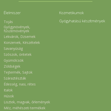
Élelmiszer
Kozmetikumok
Gyógyhatású készítmények
Tojás
Gyógynövények,
fűszernövények
Lekvárok, Dzsemek
Konzervek, Készételek
Savanyúság
Szószok, öntetek
Gyümölcsök
Zöldségek
Tejtermék, Sajtok
Száraztészták
Édesség, nasi, rétes
Italok
Húsok
Lisztek, magvak, őrlemények
Méz, méhészeti termékek