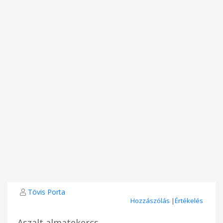
Tövis Porta
Hozzászólás
|
Értékelés
Aszalt almatekercs