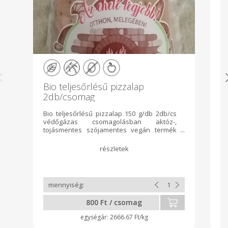
Bio teljesőrlésű pizzalap
Á
2db/csomag
Bio teljesőrlésű pizzalap 150 g/db 2db/cs
Ös
védőgázas csomagolásban aktóz-,
tojásmentes szójamentes vegán termék
(állati eredetű összetevő mentes) GMO
mentes adalék-, tartósítószer mentes
védőgázas csomagolásban 2db/csomag,
nettó tömeg 300g ajánlott tárolás:
szobahőmérsékleten 30 napig.
Összetevők: teljesőrlésű
tönkölybúzaliszt*, élesztős kovász
(teljesőrlésű tönkölybúzaliszt*, víz,
800 Ft / csomag
élesztő), víz, tengeri só, csomagológázok:
CO2 gáz keveréke. A*-gal jelölt összetevők
2666.67 Ft/kg
ellenőrzött ökológiai gazdálkodásból
származnak. 100g Termék átlagos