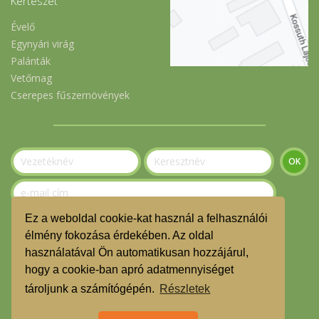
Kertészet
Évelő
Egynyári virág
Palánták
Vetőmag
Cserepes fűszernövények
Ez a weboldal cookie-kat használ a felhasználói
Szeretnék feliratkozni a hírlevélre.
élmény fokozása érdekében. Az oldal
használatával Ön automatikusan hozzájárul,
© Gerecse Szatyor Közösség 2023
hogy a cookie-ban apró adatmennyiséget
ÁSZF
tároljunk a számítógépén.
Részletek
Adatvédelmi nyilatkozat