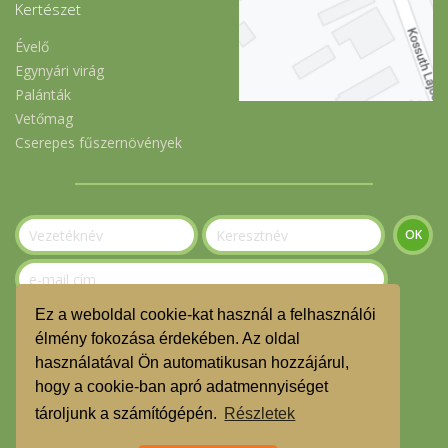
Kertészet
Évelő
Egynyári virág
Palánták
Vetőmag
Cserepes fűszernövények
Ez a weboldal cookie-kat használ a felhasználói
Szeretnék feliratkozni a hírlevélre.
élmény fokozása érdekében. Az oldal
használatával Ön automatikusan hozzájárul,
© Gerecse Szatyor Közösség 2023
hogy a cookie-ban apró adatmennyiséget
ÁSZF
tároljunk a számítógépén.
Részletek
Adatvédelmi nyilatkozat