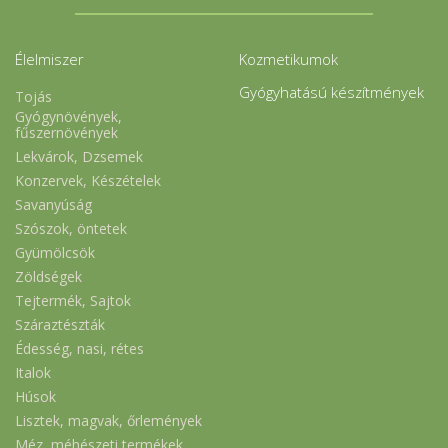
Élelmiszer
Kozmetikumok
Gyógyhatású készítmények
Tojás
Gyógynövények,
fűszernövények
Lekvárok, Dzsemek
Konzervek, Készételek
Savanyúság
Szószok, öntetek
Gyümölcsök
Zöldségek
Tejtermék, Sajtok
Száraztészták
Édesség, nasi, rétes
Italok
Húsok
Lisztek, magvak, őrlemények
Méz, méhészeti termékek