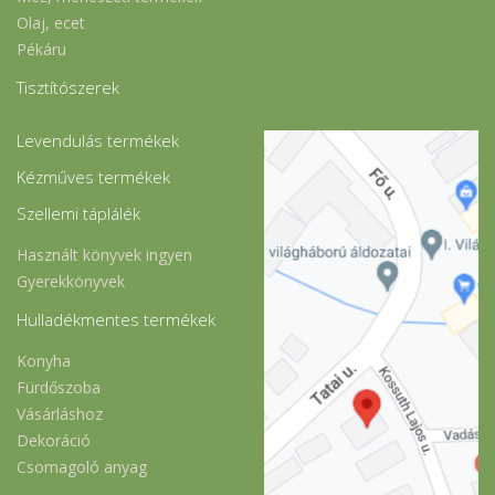
Olaj, ecet
Pékáru
Tisztítószerek
Levendulás termékek
Kézműves termékek
Szellemi táplálék
Használt könyvek ingyen
Gyerekkönyvek
Hulladékmentes termékek
Konyha
Fürdőszoba
Vásárláshoz
Dekoráció
Csomagoló anyag