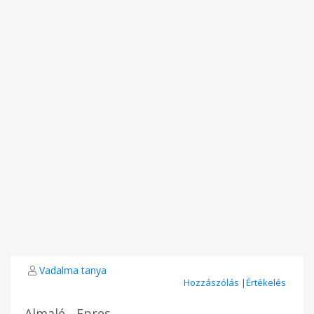
Vadalma tanya
Hozzászólás
|
Értékelés
Almalé - Epres