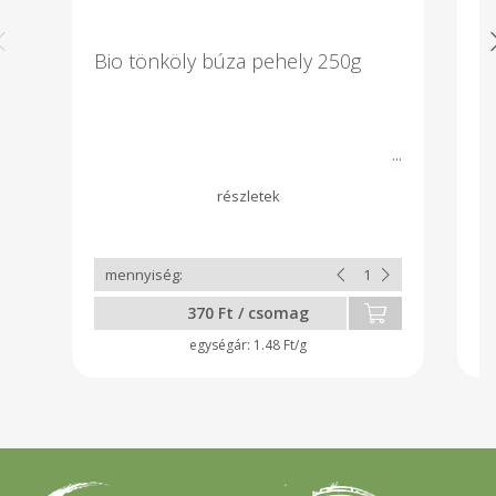
Bio tönköly búza pehely 250g
B
1
370 Ft / csomag
1.48 Ft/g