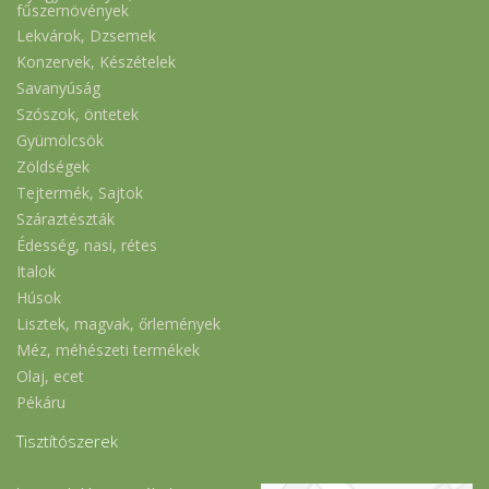
fűszernövények
Lekvárok, Dzsemek
Konzervek, Készételek
Savanyúság
Szószok, öntetek
Gyümölcsök
Zöldségek
Tejtermék, Sajtok
Száraztészták
Édesség, nasi, rétes
Italok
Húsok
Lisztek, magvak, őrlemények
Méz, méhészeti termékek
Olaj, ecet
Pékáru
Tisztítószerek