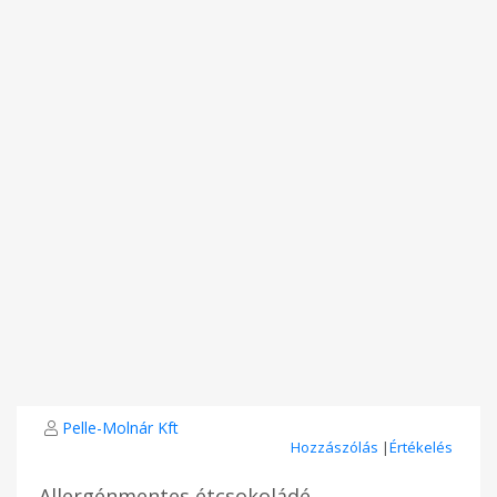
Pelle-Molnár Kft
Hozzászólás
|
Értékelés
Allergénmentes étcsokoládé