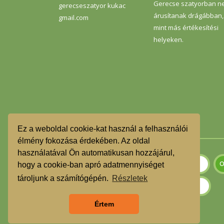
Gerecse szatyorban n
gerecseszatyor kukac
árusítanak drágábban,
gmail.com
mint más értékesítési
helyeken.
Ez a weboldal cookie-kat használ a felhasználói
élmény fokozása érdekében. Az oldal
használatával Ön automatikusan hozzájárul,
hogy a cookie-ban apró adatmennyiséget
tároljunk a számítógépén.
Részletek
Értem
Szeretnék feliratkozni a hírlevélre.