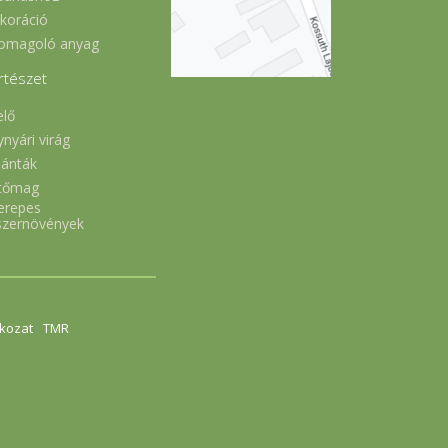
koráció
omagoló anyag
rtészet
elő
ynyári virág
lánták
tőmag
erepes
szernövények
tkozat
TMR