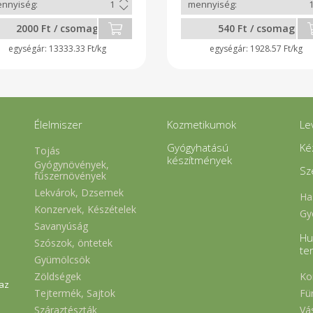
2000 Ft / csomag
540 Ft / csomag
13333.33 Ft/kg
1928.57 Ft/kg
Élelmiszer
Kozmetikumok
Le
Gyógyhatású
Ké
Tojás
készítmények
Gyógynövények,
Sz
fűszernövények
Lekvárok, Dzsemek
Ha
Konzervek, Készételek
Gy
Savanyúság
Hu
Szószok, öntetek
te
Gyümölcsök
Zöldségek
Ko
 az
Tejtermék, Sajtok
Fü
Száraztészták
Vá