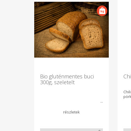
Bio gluténmentes buci
Chi
300g, szeletelt
Chi
pör