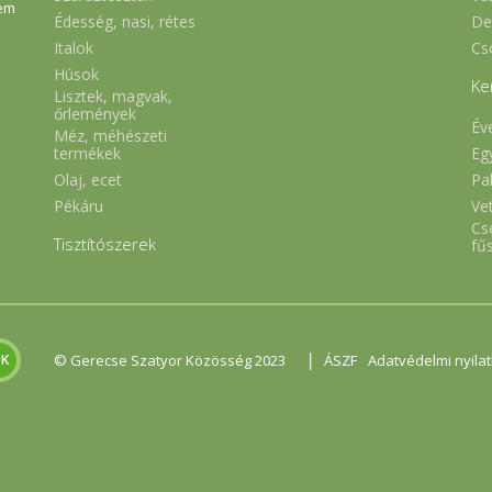
em
Édesség, nasi, rétes
De
Italok
Cs
Húsok
Ke
Lisztek, magvak,
őrlemények
Év
Méz, méhészeti
Eg
termékek
Olaj, ecet
Pa
Pékáru
Ve
Cs
Tisztítószerek
fű
|
© Gerecse Szatyor Közösség 2023
ÁSZF
Adatvédelmi nyila