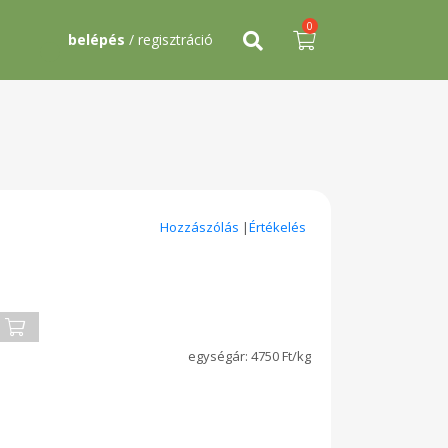
0
belépés
/ regisztráció
Hozzászólás
|
Értékelés
4750 Ft/kg