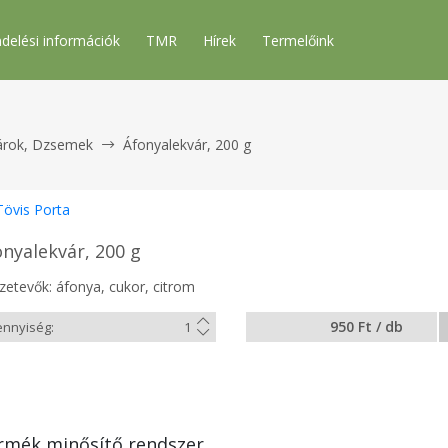
delési információk
TMR
Hírek
Termelőink
árok, Dzsemek
Áfonyalekvár, 200 g
Tövis Porta
onyalekvár, 200 g
zetevők: áfonya, cukor, citrom
950 Ft / db
rmék minősítő rendszer