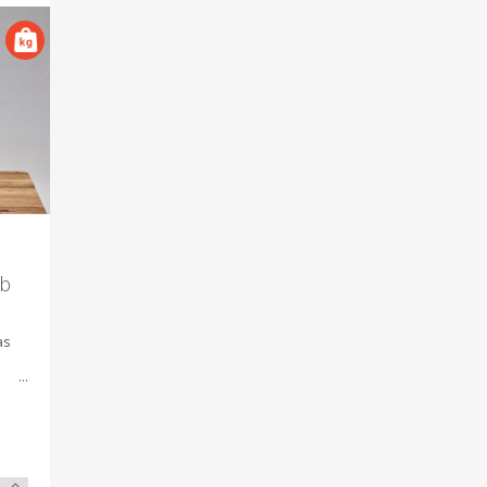
db
as