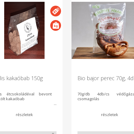
lis kakaóbab 150g
Bio bajor perec 70g, 4
lis étcsokoládéval bevont
70g/db 4db/cs védőgáz
költ kakaóbab
csomagolás