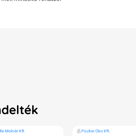
ndelték
lle-Molnár Kft
Piszkei Öko Kft.