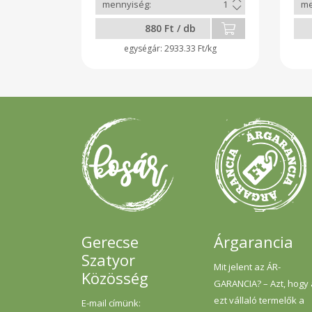
880 Ft / db
2933.33 Ft/kg
Gerecse
Árgarancia
Szatyor
Mit jelent az ÁR-
Közösség
GARANCIA? – Azt, hogy
ezt vállaló termelők a
E-mail címünk: