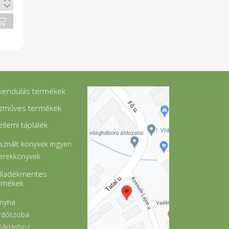
vendulás termékek
zműves termékek
ellemi táplálék
sznált könyvek ingyen
erekkönyvek
lladékmentes
rmékek
nyha
rdőszoba
sárláshoz