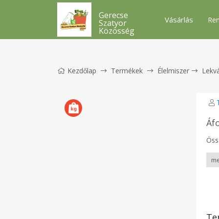
Gerecse
Vásárlás
Ren
Szatyor
Közösség
Kezdőlap
Termékek
Élelmiszer
Lekv
Áf
Öss
Te