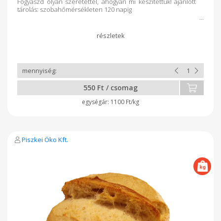
Fogyaszd olyan szeretettel, ahogyan mi készítettük! ajánlott
tárolás: szobahőmérsékleten 120 napig
550 Ft / csomag
1100 Ft/kg
Piszkei Öko Kft.