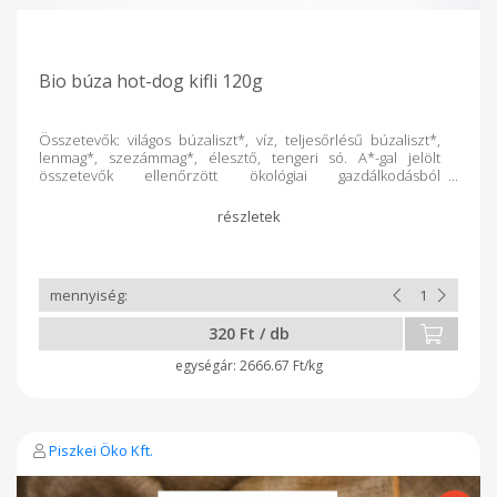
Bio búza hot-dog kifli 120g
Összetevők: világos búzaliszt*, víz, teljesőrlésű búzaliszt*,
lenmag*, szezámmag*, élesztő, tengeri só. A*-gal jelölt
összetevők ellenőrzött ökológiai gazdálkodásból
származnak. tej-, tojásmentes vegán termék (állati eredetű
összetevő mentes) GMO mentes adalék-, tartósítószer-
mentes nettó tömeg 210g ajánlott tárolás:
szobahőmérsékleten 3 napig 100g Termék átlagos tápértéke:
Energia 1414KJ/336Kcal Zsír 9,2g Amelyből telített zsírsavak
0,7g Szénhidrát 47g Ebből cukrok 1,3g Rost 7g Fehérje 13g Só
1,3g Fogyaszd olyan szeretettel, ahogyan mi készítettük!
320 Ft / db
2666.67 Ft/kg
Piszkei Öko Kft.