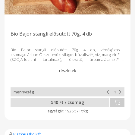
Bio Bajor stangli elősütött 70g, 4 db
Bio Bajor stangli elősütött 70g, 4 db, védőgázas
csomagolásban Összetevők: világos búzaliszt*, víz, margarin*
(SZÓJA-lecitint tartalmaz!), élesztő, árpamalátaliszt*,
nádcukor*, só, fényező anyag: nátrium-hidroxid oldat.
Megjegyzés: A*-gal jelölt összetevők ellenőrzött ökológiai
gazdálkodásból származnak. Ezt tulajdonképpen mindegyik
termékhez oda lehet írni. A vastagon szedett betűk az
allergén anyagokat jelölik. (lisztféléknél glutén, a többi
egyértelmű, szezámmag vagy szója)
540 Ft / csomag
1928.57 Ft/kg
Piszkei Öko Kft.