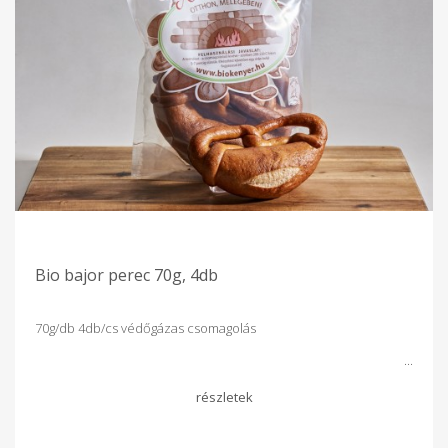
Bio bajor perec 70g, 4db
70g/db 4db/cs védőgázas csomagolás