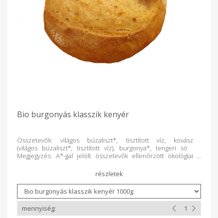
Bio burgonyás klasszik kenyér
Összetevők: világos búzaliszt*, tisztított víz, kovász
(világos búzaliszt*, tisztított víz), burgonya*, tengeri só
Megjegyzés: A*-gal jelölt összetevők ellenőrzött ökológiai
gazdálkodásból származnak. Ezt tulajdonképpen mindegyik
termékhez oda lehet írni. A vastagon szedett betűk az
allergén anyagokat jelölik. (lisztféléknél glutén, a többi
egyértelmű, szezámmag vagy szója)