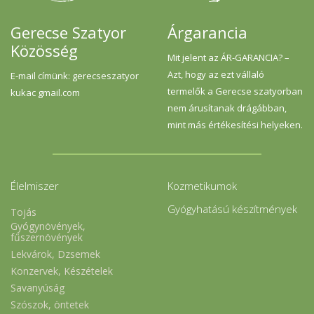
Gerecse Szatyor
Árgarancia
Közösség
Mit jelent az ÁR-GARANCIA? –
Azt, hogy az ezt vállaló
E-mail címünk: gerecseszatyor
termelők a Gerecse szatyorban
kukac gmail.com
nem árusítanak drágábban,
mint más értékesítési helyeken.
Élelmiszer
Kozmetikumok
Gyógyhatású készítmények
Tojás
Gyógynövények,
fűszernövények
Lekvárok, Dzsemek
Konzervek, Készételek
Savanyúság
Szószok, öntetek