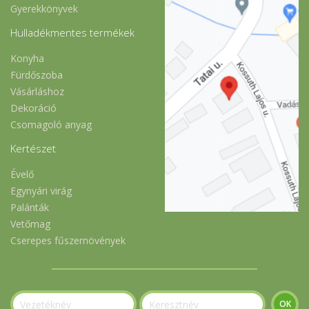
Gyerekkönyvek
Hulladékmentes termékek
Konyha
Fürdőszoba
Vásárláshoz
Dekoráció
Csomagoló anyag
Kertészet
Évelő
Egynyári virág
Palánták
Vetőmag
Cserepes fűszernövények