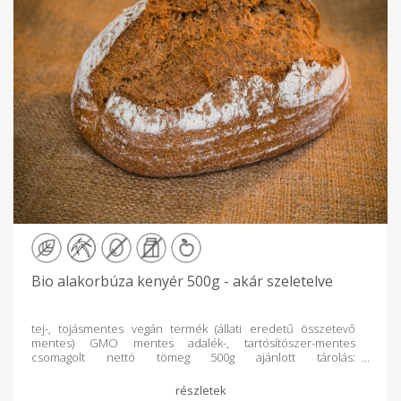
Bio alakorbúza kenyér 500g - akár szeletelve
tej-, tojásmentes vegán termék (állati eredetű összetevő
mentes) GMO mentes adalék-, tartósítószer-mentes
csomagolt nettó tömeg 500g ajánlott tárolás:
szobahőmérsékleten 5 napig. Összetevők: teljesőrlésű
alakorbúzaliszt*, teljesőrlésű tönkölybúzaliszt*, víz,
élesztő, só. A*-gal jelölt összetevők ellenőrzött ökológiai