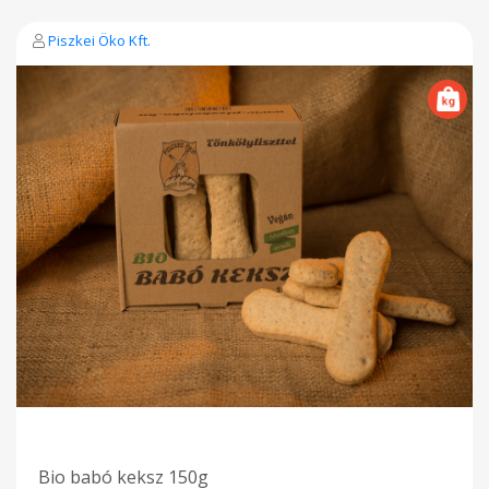
Piszkei Öko Kft.
Bio babó keksz 150g