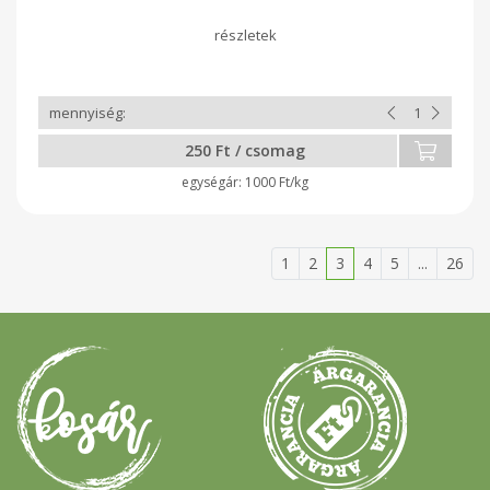
250 Ft / csomag
1000 Ft/kg
1
2
3
4
5
...
26