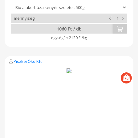
gazdálkodásból származnak. 100g termék átlagos tápértéke:
Energia 1014 kJ/240,3 kcal Zsír 2,8g Amelyből telített zsírsavak
0,7g Szénhidrát 40g Ebből cukrok 1,1g Rost 6,3g Fehérje 10,5g
Só 1,2g
1060 Ft / db
2120 Ft/kg
Piszkei Öko Kft.