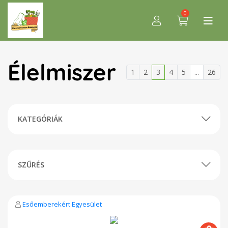
0
Élelmiszer
1
2
3
4
5
...
26
KATEGÓRIÁK
SZŰRÉS
Esőemberekért Egyesület