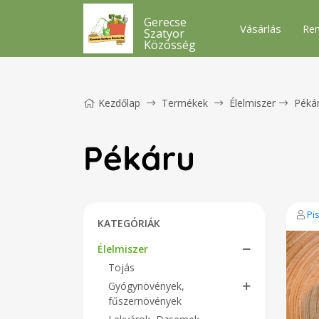
Gerecse
Vásárlás
Ren
Szatyor
Közösség
Kezdőlap
Termékek
Élelmiszer
Péká
Pékáru
Pi
KATEGÓRIÁK
Élelmiszer
Tojás
Gyógynövények,
fűszernövények