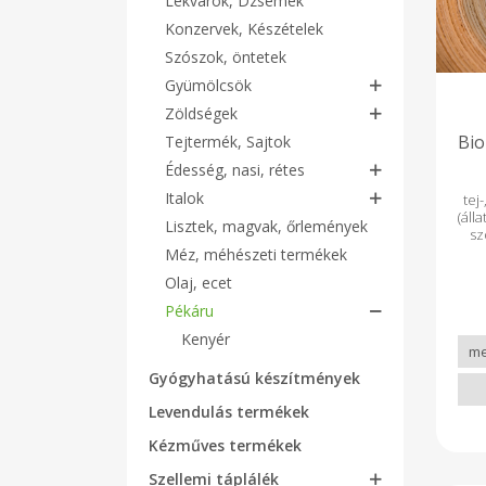
Lekvárok, Dzsemek
Konzervek, Készételek
Szószok, öntetek
Gyümölcsök
Zöldségek
Bio
Tejtermék, Sajtok
Édesség, nasi, rétes
Italok
tej
(áll
Lisztek, magvak, őrlemények
sz
kár
Méz, méhészeti termékek
men
Olaj, ecet
aj
szo
Pékáru
Öss
Kenyér
tön
búz
pál
Gyógyhatású készítmények
él
lisz
Levendulás termékek
gal 
öko
Kézműves termékek
szár
táp
Szellemi táplálék