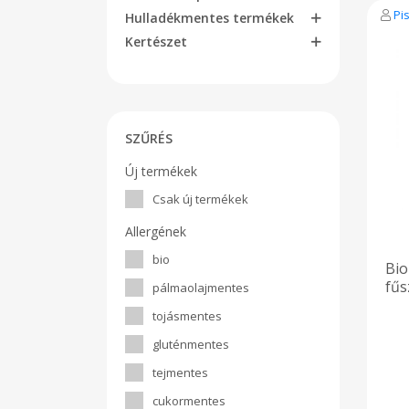
355K
Pi
Hulladékmentes termékek
zsí
Ebb
Kertészet
Feh
oly
kész
SZŰRÉS
Új termékek
Csak új termékek
Allergének
bio
Bio
fűs
pálmaolajmentes
tojásmentes
gluténmentes
tejmentes
cukormentes