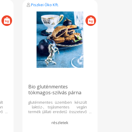
napraforgó olaj*, útifűmaghéj*,
Piszkei Öko Kft.
nádcukor*, só) A *-gal jelölt
összetők ellenőrzött ökológiai
gazdálkodásból származnak. 100g
termék átlagos tápértéke:
Energia 1597 kJ/ 383 kcal Zsír
23,2g melyből telített zsírsav 4,4g
Szénhidrát 34,9g melyből cukrok
15,2g Rost 3,1g Fehérje 6,8g Só
0,3g Fogyaszd olyan szeretettel,
ahogyan mi készítettük
Bio gluténmentes
tökmagos-szilvás párna
150g 3db/csomag
lt
gluténmentes üzemben készült
án
laktóz-, tojásmentes vegán
vő
termék (állati eredetű összetevő
s
mentes) GMO mentes
tt
tartósítószer mentes nettó
 4
tömeg 150g ajánlott tárolás:
sű
szobahőmérsékleten 4 napig