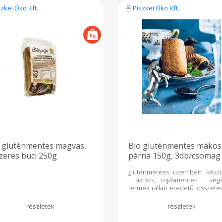
cal Zsír 5,6g Amelyből telített
szkei Öko Kft.
Piszkei Öko Kft.
rsavak 0,7g Szénhidrát 65g
ől cukrok 24g Rost 4,8g
érje 8,7g Só 0,6g Fogyaszd
an szeretettel, ahogyan mi
ítettük!
 gluténmentes magvas,
Bio gluténmentes mákos
zeres buci 250g
párna 150g, 3db/csomag
gluténmentes üzemben készü
laktóz-, tojásmentes veg
termék (állati eredetű összete
mentes) GMO mente
tartósítószer mentes ajánlo
tárolás: szobahőmérsékleten
napig Összetevők: teljesőrlé