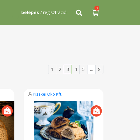
0
belépés
/ regisztráció
1
2
3
4
5
...
8
Piszkei Öko Kft.