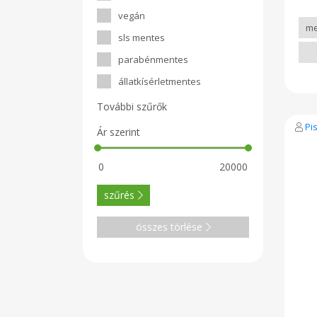
vegán
sls mentes
parabénmentes
állatkísérletmentes
További szűrők
Pi
Ár szerint
szűrés
összes törlése