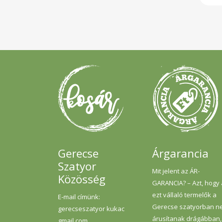
kuko
glut
len
nap
nád
ös
gazd
term
978 
telí
41g
5,4g
oly
kész
Gerecse
Árgarancia
Szatyor
Mit jelent az ÁR-
Közösség
GARANCIA? – Azt, hogy
ezt vállaló termelők a
E-mail címünk:
Gerecse szatyorban n
gerecseszatyor kukac
árusítanak drágábban,
gmail.com