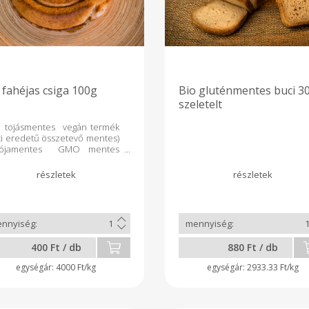
 fahéjas csiga 100g
Bio gluténmentes buci 3
szeletelt
-, tojásmentes vegán termék
ati eredetű összetevő mentes)
ójamentes GMO mentes
os adalék-, tartósítószer-
tes nettó tömeg 100g
ánlott tárolás:
bahőmérsékleten 4 napig.
zetevők: teljesőrlésű
kölybúzaliszt, világos
aliszt, víz, nádcukor*,
mazsír*, fahéj*(1g/100g),
400 Ft / db
880 Ft / db
esztő, tengeri só,
tkezelőszer: aszkorbinsav. A*-
4000 Ft/kg
2933.33 Ft/kg
jelölt összetevők ellenőrzött
lógiai gazdálkodásból
maznak. 100g Termék átlagos
értéke: Energia 1498KJ /