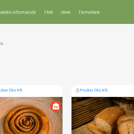
delési információk
TMR
Hírek
Termelőink
ru
szkei Öko Kft.
Piszkei Öko Kft.